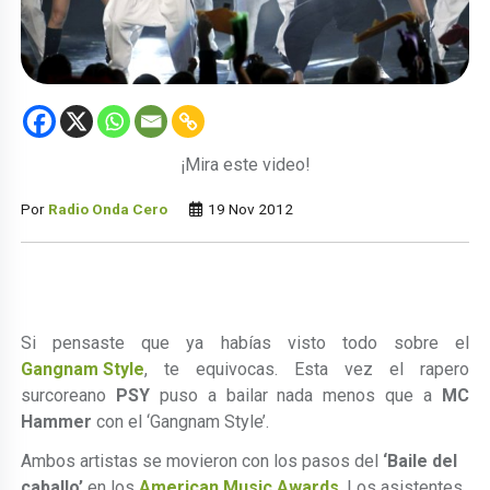
¡Mira este video!
Por
Radio Onda Cero
19 Nov 2012
Si pensaste que ya habías visto todo sobre el
Gangnam Style
, te equivocas. Esta vez el rapero
surcoreano
PSY
puso a bailar nada menos que a
MC
Hammer
con el ‘Gangnam Style’.
Ambos artistas se movieron con los pasos del
‘Baile del
caballo’
en los
American Music Awards
. Los asistentes