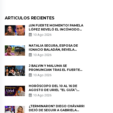
ARTICULOS RECIENTES
¡UN FUERTE MOMENTO! PAMELA
LÓPEZ REVELÓ EL INCÓMODO
EPISODIO QUE TUVO CON EL
10 Ago 2026
DUEÑO DE LA BELLA LUZ
NATALIA SEGURA, ESPOSA DE
IGNACIO BALADÁN, REVELA
COMO VIVIÓ EL TERREMOTO EN
10 Ago 2026
COLOMBIA: “NO ME PODÍA
MOVER”
J BALVIN Y MALUMA SE
PRONUNCIAN TRAS EL FUERTE
TERREMOTO EN COLOMBIA:
10 Ago 2026
“VAMOS A MOVERNOS PARA
AYUDAR”
HORÓSCOPO DEL 10 AL 16 DE
AGOSTO DE URIEL “EL GUÍA”:
PREDICCIONES PARA TODOS LOS
10 Ago 2026
SIGNOS DEL ZODIACO AQUÍ
¿TERMINARON? DIEGO CHÁVARRI
DEJÓ DE SEGUIR A GABRIELA