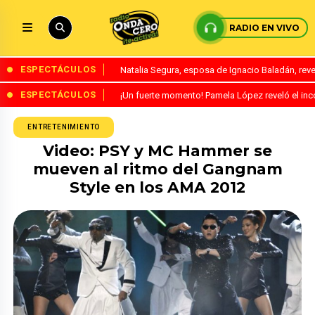
RADIO EN VIVO
ESPECTÁCULOS
Natalia Segura, esposa de Ignacio Baladán, rev
ESPECTÁCULOS
¡Un fuerte momento! Pamela López reveló el in
ENTRETENIMIENTO
Video: PSY y MC Hammer se
mueven al ritmo del Gangnam
Style en los AMA 2012