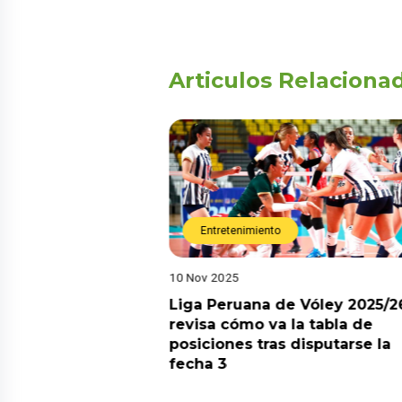
Articulos Relaciona
Entretenimiento
10 Nov 2025
arot esta semana?
Liga Peruana de Vóley 2025/2
predicciones de
revisa cómo va la tabla de
aquí
posiciones tras disputarse la
fecha 3