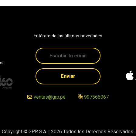
Entérate de las últimas novedades
os
Enviar
ventas@grp.pe
997566067
Copyright © GPR S.A. |
2026
Todos los Derechos Reservados.