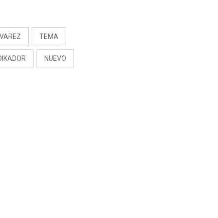
RIVADENEIRA: “NO LE
CERRARÍA LAS
S
PUERTAS”
LVAREZ
TEMA
DIKADOR
NUEVO