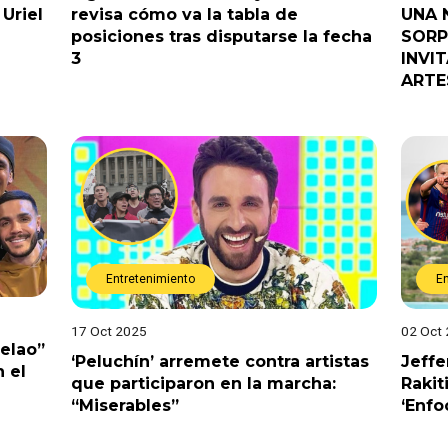
Uriel
revisa cómo va la tabla de
UNA 
posiciones tras disputarse la fecha
SORP
3
INVI
ARTE
Entretenimiento
E
17 Oct 2025
02 Oct
Pelao”
‘Peluchín’ arremete contra artistas
Jeffe
 el
que participaron en la marcha:
Rakit
“Miserables”
‘Enfo