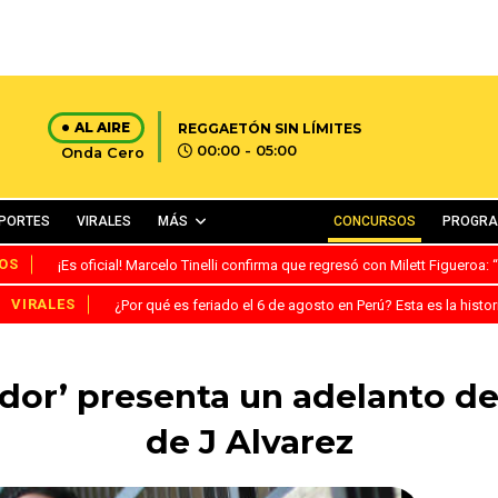
AL AIRE
REGGAETÓN SIN LÍMITES
00:00 - 05:00
Onda Cero
PORTES
VIRALES
MÁS
CONCURSOS
PROGR
OS
¡Es oficial! Marcelo Tinelli confirma que regresó con Milett Figueroa
VIRALES
¿Por qué es feriado el 6 de agosto en Perú? Esta es la histor
ador’ presenta un adelanto d
de J Alvarez