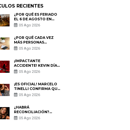
CULOS RECIENTES
¿POR QUÉ ES FERIADO
EL 6 DE AGOSTO EN
PERÚ? ESTA ES LA
05 Ago 2026
HISTORIA
¿POR QUÉ CADA VEZ
MÁS PERSONAS
UTILIZAN UNA VPN
05 Ago 2026
PARA PROTEGER SU
PRIVACIDAD?
¡IMPACTANTE
ACCIDENTE! KEVIN DÍAZ
CAE DESDE OCHO
05 Ago 2026
METROS EN “ESTO ES
GUERRA” Y GENERA
PREOCUPACIÓN
¡ES OFICIAL! MARCELO
TINELLI CONFIRMA QUE
REGRESÓ CON MILETT
05 Ago 2026
FIGUEROA: “EL AMOR
PUDO MÁS”
¿HABRÁ
RECONCILIACIÓN?
MARIO HART ADMITE
05 Ago 2026
QUE PODRÍA VOLVER
CON KORINA