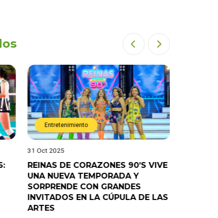
dos
Entretenimiento
Entret
31 Oct 2025
28 Oct 202
6:
REINAS DE CORAZONES 90’S VIVE
¡”Good T
UNA NUEVA TEMPORADA Y
“Pelao” 
SORPRENDE CON GRANDES
programa
INVITADOS EN LA CÚPULA DE LAS
ARTES