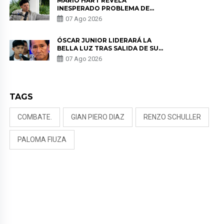
MARIO HART REVELA
INESPERADO PROBLEMA DE
SALUD ANTES DE SEPARARSE DE
07 Ago 2026
KORINA: “ME ENCONTRARON UN
TUMOR”
ÓSCAR JUNIOR LIDERARÁ LA
BELLA LUZ TRAS SALIDA DE SU
PADRE POR POLÉMICA CON
07 Ago 2026
NALDY SALDAÑA
TAGS
COMBATE.
GIAN PIERO DIAZ
RENZO SCHULLER
PALOMA FIUZA