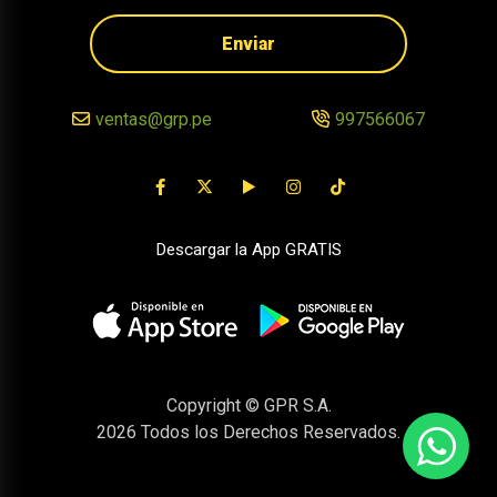
Enviar
ventas@grp.pe
997566067
Descargar la App GRATIS
Copyright © GPR S.A.
2026
Todos los Derechos Reservados.