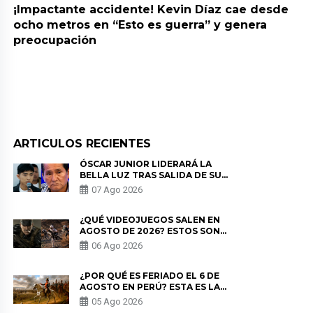
¡Impactante accidente! Kevin Díaz cae desde
ocho metros en “Esto es guerra” y genera
preocupación
ARTICULOS RECIENTES
ÓSCAR JUNIOR LIDERARÁ LA
BELLA LUZ TRAS SALIDA DE SU
PADRE POR POLÉMICA CON
07 Ago 2026
NALDY SALDAÑA
¿QUÉ VIDEOJUEGOS SALEN EN
AGOSTO DE 2026? ESTOS SON
LOS ESTRENOS MÁS ESPERADOS
06 Ago 2026
¿POR QUÉ ES FERIADO EL 6 DE
AGOSTO EN PERÚ? ESTA ES LA
HISTORIA
05 Ago 2026