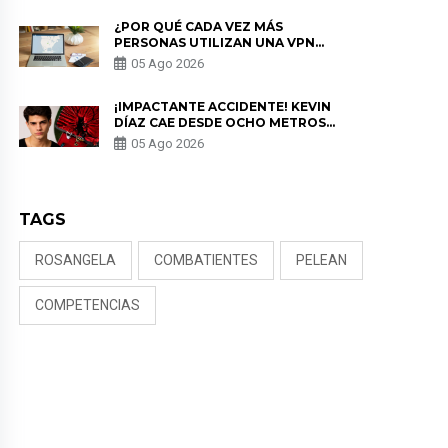
¿POR QUÉ CADA VEZ MÁS
PERSONAS UTILIZAN UNA VPN
PARA PROTEGER SU
05 Ago 2026
PRIVACIDAD?
¡IMPACTANTE ACCIDENTE! KEVIN
DÍAZ CAE DESDE OCHO METROS
EN “ESTO ES GUERRA” Y GENERA
05 Ago 2026
PREOCUPACIÓN
TAGS
ROSANGELA
COMBATIENTES
PELEAN
COMPETENCIAS