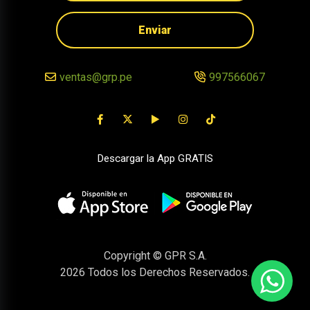
Enviar
ventas@grp.pe
997566067
Descargar la App GRATIS
Copyright © GPR S.A.
2026
Todos los Derechos Reservados.