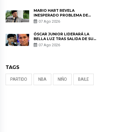
MARIO HART REVELA
INESPERADO PROBLEMA DE
SALUD ANTES DE SEPARARSE DE
07 Ago 2026
KORINA: “ME ENCONTRARON UN
TUMOR”
ÓSCAR JUNIOR LIDERARÁ LA
BELLA LUZ TRAS SALIDA DE SU
PADRE POR POLÉMICA CON
07 Ago 2026
NALDY SALDAÑA
TAGS
PARTIDO
NBA
NIÑO
BAILE