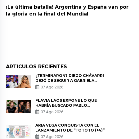
¡La última batalla! Argentina y España van por
la gloria en la final del Mundial
ARTICULOS RECIENTES
¿TERMINARON? DIEGO CHÁVARRI
DEJÓ DE SEGUIR A GABRIELA
HERRERA Y ANUNCIA SU SALIDA
07 Ago 2026
DE PÓDCAST
FLAVIA LAOS EXPONE LO QUE
HABRÍA BUSCADO PABLO
HEREDIA CON ALE FULLER: “UNA
07 Ago 2026
DE LAS PARTES QUERÍA EL
REMEMBER”
ARIA VEGA CONQUISTA CON EL
LANZAMIENTO DE “TOTOTO (+4)”
07 Ago 2026