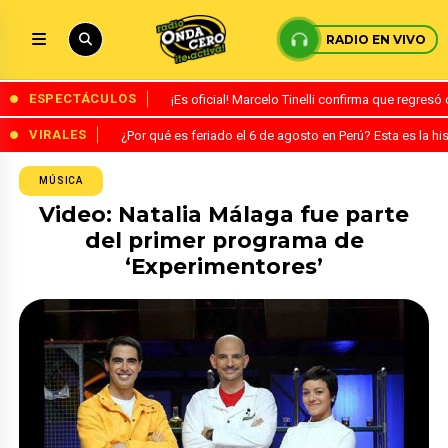
RADIO EN VIVO
ESPECTÁCULOS
¡Es oficial! Marcelo Tinelli confirma que regres
VIRALES
¿Por qué es feriado el 6 de agosto en Perú? Esta es la his
MÚSICA
Video: Natalia Málaga fue parte
del primer programa de
‘Experimentores’