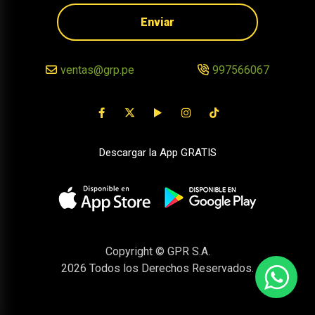
Enviar
ventas@grp.pe
997566067
Descargar la App GRATIS
Copyright © GPR S.A.
2026
Todos los Derechos Reservados.