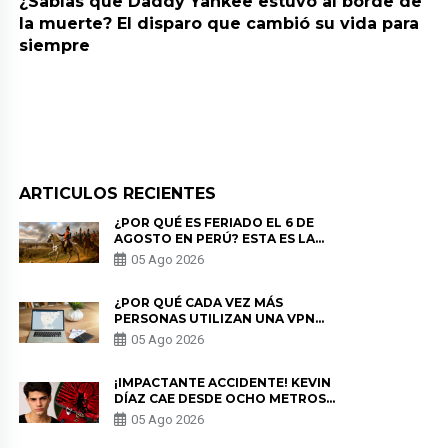
¿Sabías que Daddy Yankee estuvo al borde de
la muerte? El disparo que cambió su vida para
siempre
ARTICULOS RECIENTES
¿POR QUÉ ES FERIADO EL 6 DE
AGOSTO EN PERÚ? ESTA ES LA
HISTORIA
05 Ago 2026
¿POR QUÉ CADA VEZ MÁS
PERSONAS UTILIZAN UNA VPN
PARA PROTEGER SU
05 Ago 2026
PRIVACIDAD?
¡IMPACTANTE ACCIDENTE! KEVIN
DÍAZ CAE DESDE OCHO METROS
EN “ESTO ES GUERRA” Y GENERA
05 Ago 2026
PREOCUPACIÓN