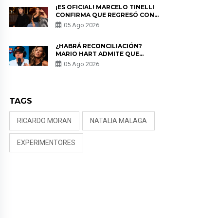
¡ES OFICIAL! MARCELO TINELLI
CONFIRMA QUE REGRESÓ CON
MILETT FIGUEROA: “EL AMOR
05 Ago 2026
PUDO MÁS”
¿HABRÁ RECONCILIACIÓN?
MARIO HART ADMITE QUE
PODRÍA VOLVER CON KORINA
05 Ago 2026
RIVADENEIRA: “NO LE CERRARÍA
LAS PUERTAS”
TAGS
RICARDO MORAN
NATALIA MALAGA
EXPERIMENTORES