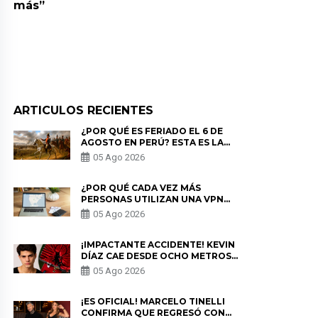
más”
ARTICULOS RECIENTES
¿POR QUÉ ES FERIADO EL 6 DE
AGOSTO EN PERÚ? ESTA ES LA
HISTORIA
05 Ago 2026
¿POR QUÉ CADA VEZ MÁS
PERSONAS UTILIZAN UNA VPN
PARA PROTEGER SU
05 Ago 2026
PRIVACIDAD?
¡IMPACTANTE ACCIDENTE! KEVIN
DÍAZ CAE DESDE OCHO METROS
EN “ESTO ES GUERRA” Y GENERA
05 Ago 2026
PREOCUPACIÓN
¡ES OFICIAL! MARCELO TINELLI
CONFIRMA QUE REGRESÓ CON