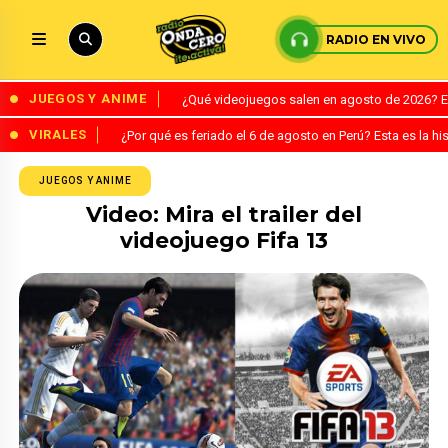
RADIO EN VIVO
JUEGOS Y ANIME
¿Qué videojuegos salen en agosto de 2026? 
VIRALES
¿Por qué es feriado el 6 de agosto en Perú? Esta es la his
JUEGOS Y ANIME
Video: Mira el trailer del
videojuego Fifa 13