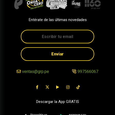
Entérate de las últimas novedades
Enviar
ventas@grp.pe
997566067
Descargar la App GRATIS