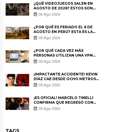
¿QUÉ VIDEOJUEGOS SALEN EN
AGOSTO DE 2026? ESTOS SON
LOS ESTRENOS MÁS ESPERADOS
06 Ago 2026
¿POR QUÉ ES FERIADO EL 6 DE
AGOSTO EN PERÚ? ESTA ES LA
HISTORIA
05 Ago 2026
¿POR QUÉ CADA VEZ MÁS
PERSONAS UTILIZAN UNA VPN
PARA PROTEGER SU
05 Ago 2026
PRIVACIDAD?
¡IMPACTANTE ACCIDENTE! KEVIN
DÍAZ CAE DESDE OCHO METROS
EN “ESTO ES GUERRA” Y GENERA
05 Ago 2026
PREOCUPACIÓN
¡ES OFICIAL! MARCELO TINELLI
CONFIRMA QUE REGRESÓ CON
MILETT FIGUEROA: “EL AMOR
05 Ago 2026
PUDO MÁS”
TAGS