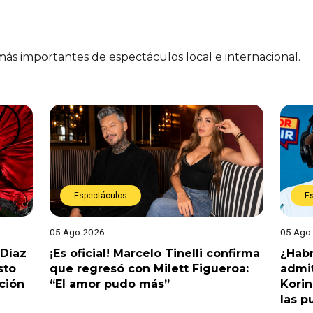
 más importantes de espectáculos local e internacional.
Espectáculos
E
05 Ago 2026
05 Ago
 Díaz
¡Es oficial! Marcelo Tinelli confirma
¿Habr
sto
que regresó con Milett Figueroa:
admit
ción
“El amor pudo más”
Korin
las p