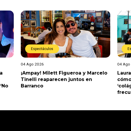
Espectáculos
E
04 Ago 2026
04 Ago
a
¡Ampay! Milett Figueroa y Marcelo
Laura
Tinelli reaparecen juntos en
cómo 
 “No
Barranco
‘colá
frec