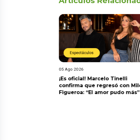
Articulos Relaciona
Espectáculos
05 Ago 2026
cidente! Kevin
¡Es oficial! Marcelo Tinelli
e ocho metros en
confirma que regresó con Mil
a” y genera
Figueroa: “El amor pudo más”