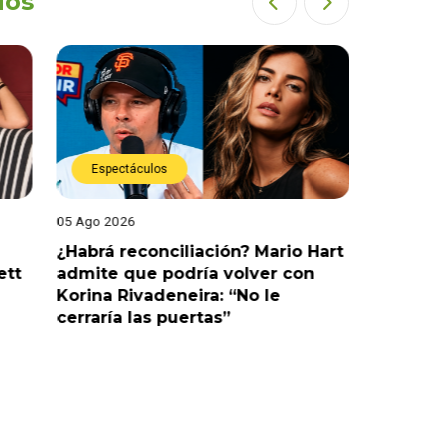
dos
Espectáculos
Espect
05 Ago 2026
05 Ago 202
¿Habrá reconciliación? Mario Hart
Naldy Sa
ett
admite que podría volver con
que vivi
Korina Rivadeneira: “No le
denuncia
cerraría las puertas”
me parec