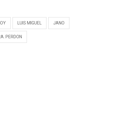
S
SOY
LUIS MIGUEL
JANO
RA. PERDON