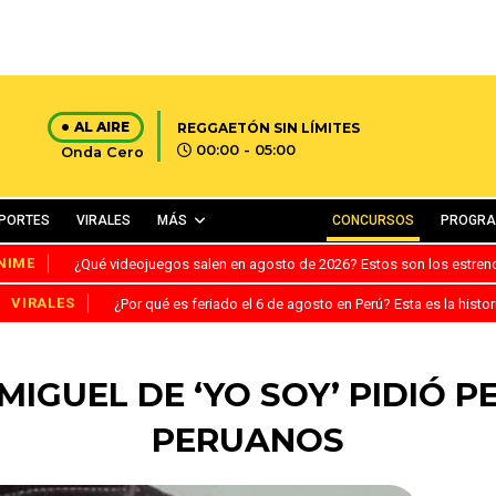
AL AIRE
REGGAETÓN SIN LÍMITES
00:00 - 05:00
Onda Cero
PORTES
VIRALES
MÁS
CONCURSOS
PROGR
NIME
¿Qué videojuegos salen en agosto de 2026? Estos son los estre
VIRALES
¿Por qué es feriado el 6 de agosto en Perú? Esta es la histor
 MIGUEL DE ‘YO SOY’ PIDIÓ 
PERUANOS