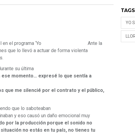
TAG
YO 
LLO
l en el programa ‘Yo
Ante la
nes que lo llevó a actuar de forma violenta
s.
urante su última
n ese momento… expresé lo que sentía a
 que me silencié por el contrato y el público,
ciendo que lo saboteaban
minaban y eso causó un daño emocional muy
o por la producción porque el sonido no
ituación no estás en tu país, no tienes tu