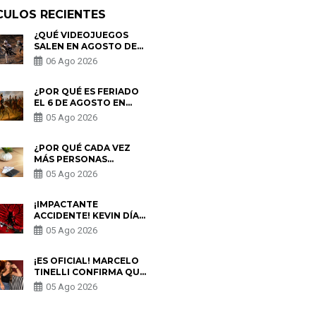
CULOS RECIENTES
¿QUÉ VIDEOJUEGOS
SALEN EN AGOSTO DE
2026? ESTOS SON LOS
06 Ago 2026
ESTRENOS MÁS
ESPERADOS
¿POR QUÉ ES FERIADO
EL 6 DE AGOSTO EN
PERÚ? ESTA ES LA
05 Ago 2026
HISTORIA
¿POR QUÉ CADA VEZ
MÁS PERSONAS
UTILIZAN UNA VPN
05 Ago 2026
PARA PROTEGER SU
PRIVACIDAD?
¡IMPACTANTE
ACCIDENTE! KEVIN DÍAZ
CAE DESDE OCHO
05 Ago 2026
METROS EN “ESTO ES
GUERRA” Y GENERA
PREOCUPACIÓN
¡ES OFICIAL! MARCELO
TINELLI CONFIRMA QUE
REGRESÓ CON MILETT
05 Ago 2026
FIGUEROA: “EL AMOR
PUDO MÁS”