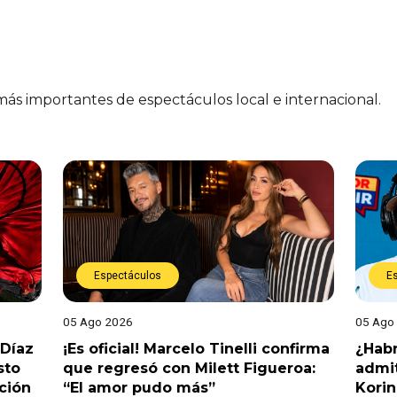
 más importantes de espectáculos local e internacional.
Espectáculos
E
05 Ago 2026
05 Ago
 Díaz
¡Es oficial! Marcelo Tinelli confirma
¿Habr
sto
que regresó con Milett Figueroa:
admit
ción
“El amor pudo más”
Korin