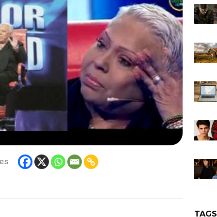
es.
TAG