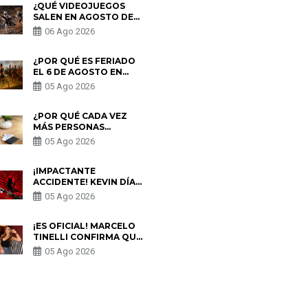
¿QUÉ VIDEOJUEGOS
SALEN EN AGOSTO DE
2026? ESTOS SON LOS
06 Ago 2026
ESTRENOS MÁS
ESPERADOS
¿POR QUÉ ES FERIADO
EL 6 DE AGOSTO EN
PERÚ? ESTA ES LA
05 Ago 2026
HISTORIA
¿POR QUÉ CADA VEZ
MÁS PERSONAS
UTILIZAN UNA VPN
05 Ago 2026
PARA PROTEGER SU
PRIVACIDAD?
¡IMPACTANTE
ACCIDENTE! KEVIN DÍAZ
CAE DESDE OCHO
05 Ago 2026
METROS EN “ESTO ES
GUERRA” Y GENERA
PREOCUPACIÓN
¡ES OFICIAL! MARCELO
TINELLI CONFIRMA QUE
REGRESÓ CON MILETT
05 Ago 2026
FIGUEROA: “EL AMOR
PUDO MÁS”
S