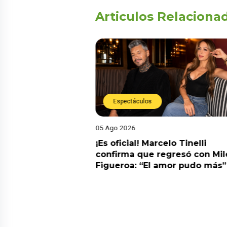
Articulos Relaciona
Espectáculos
05 Ago 2026
cidente! Kevin
¡Es oficial! Marcelo Tinelli
e ocho metros en
confirma que regresó con Mil
a” y genera
Figueroa: “El amor pudo más”