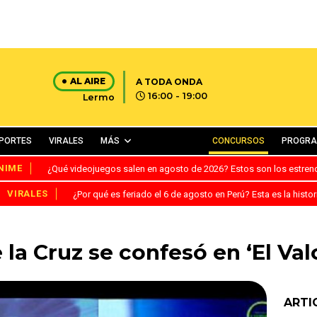
AL AIRE
A TODA ONDA
16:00 - 19:00
Lermo
PORTES
VIRALES
MÁS
CONCURSOS
PROGR
NIME
¿Qué videojuegos salen en agosto de 2026? Estos son los estre
VIRALES
¿Por qué es feriado el 6 de agosto en Perú? Esta es la histor
 la Cruz se confesó en ‘El Val
ARTI