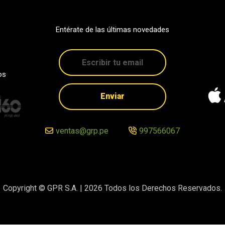
Entérate de las últimas novedades
os
Enviar
ventas@grp.pe
997566067
Copyright © GPR S.A. |
2026
Todos los Derechos Reservados.