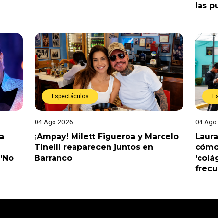
las p
Espectáculos
E
04 Ago 2026
04 Ago
a
¡Ampay! Milett Figueroa y Marcelo
Laura
Tinelli reaparecen juntos en
cómo 
 “No
Barranco
‘colá
frec