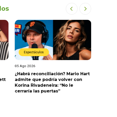
dos
Espectáculos
Espect
05 Ago 2026
05 Ago 202
¿Habrá reconciliación? Mario Hart
Naldy Sa
ett
admite que podría volver con
que vivi
Korina Rivadeneira: “No le
denuncia
cerraría las puertas”
me parec