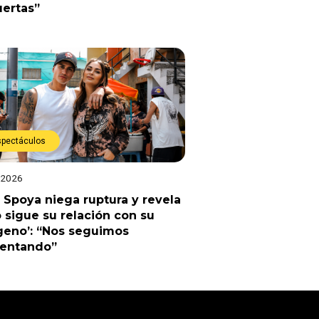
uertas”
spectáculos
 2026
 Spoya niega ruptura y revela
sigue su relación con su
geno’: “Nos seguimos
uentando”