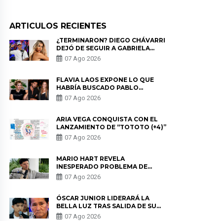
ARTICULOS RECIENTES
¿TERMINARON? DIEGO CHÁVARRI
DEJÓ DE SEGUIR A GABRIELA
HERRERA Y ANUNCIA SU SALIDA
07 Ago 2026
DE PÓDCAST
FLAVIA LAOS EXPONE LO QUE
HABRÍA BUSCADO PABLO
HEREDIA CON ALE FULLER: “UNA
07 Ago 2026
DE LAS PARTES QUERÍA EL
REMEMBER”
ARIA VEGA CONQUISTA CON EL
LANZAMIENTO DE “TOTOTO (+4)”
07 Ago 2026
MARIO HART REVELA
INESPERADO PROBLEMA DE
SALUD ANTES DE SEPARARSE DE
07 Ago 2026
KORINA: “ME ENCONTRARON UN
TUMOR”
ÓSCAR JUNIOR LIDERARÁ LA
BELLA LUZ TRAS SALIDA DE SU
PADRE POR POLÉMICA CON
07 Ago 2026