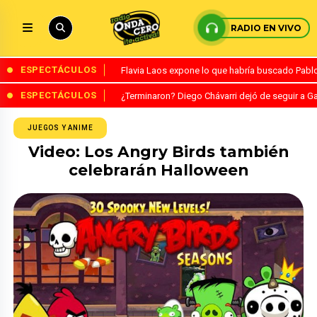
RADIO EN VIVO
ESPECTÁCULOS
Flavia Laos expone lo que habría buscado Pablo 
ESPECTÁCULOS
¿Terminaron? Diego Chávarri dejó de seguir a Ga
JUEGOS Y ANIME
Video: Los Angry Birds también
celebrarán Halloween