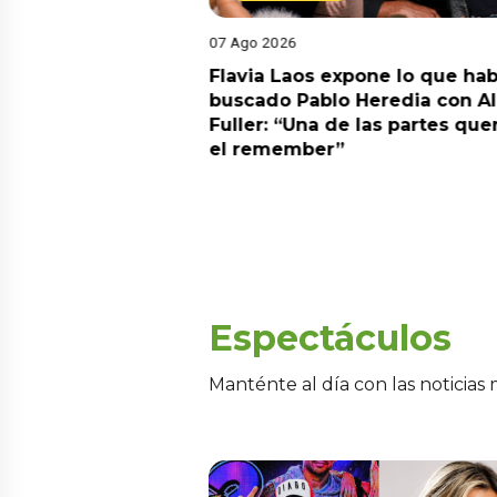
07 Ago 2026
Diego Chávarri
Flavia Laos expone lo que hab
 a Gabriela Herrera
buscado Pablo Heredia con A
alida de pódcast
Fuller: “Una de las partes que
el remember”
Espectáculos
Manténte al día con las noticias