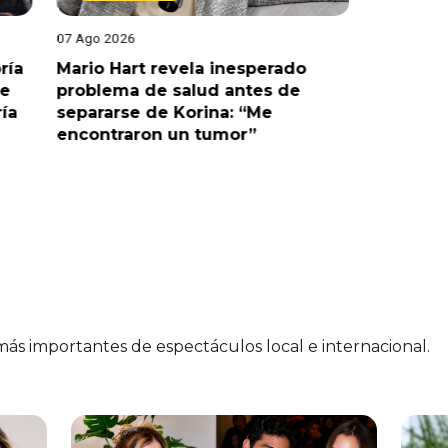
07 Ago 2026
07 Ago 202
ría
Mario Hart revela inesperado
Óscar Ju
le
problema de salud antes de
tras sal
ría
separarse de Korina: “Me
polémic
encontraron un tumor”
 más importantes de espectáculos local e internacional.