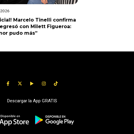
 2026
ficial! Marcelo Tinelli confirma
egresó con Milett Figueroa:
amor pudo más”
Descargar la App GRATIS