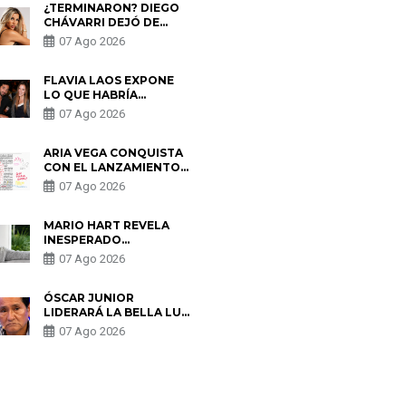
¿TERMINARON? DIEGO
CHÁVARRI DEJÓ DE
SEGUIR A GABRIELA
07 Ago 2026
HERRERA Y ANUNCIA SU
SALIDA DE PÓDCAST
FLAVIA LAOS EXPONE
LO QUE HABRÍA
BUSCADO PABLO
07 Ago 2026
HEREDIA CON ALE
FULLER: “UNA DE LAS
PARTES QUERÍA EL
ARIA VEGA CONQUISTA
REMEMBER”
CON EL LANZAMIENTO
DE “TOTOTO (+4)”
07 Ago 2026
MARIO HART REVELA
INESPERADO
PROBLEMA DE SALUD
07 Ago 2026
ANTES DE SEPARARSE
DE KORINA: “ME
ENCONTRARON UN
ÓSCAR JUNIOR
TUMOR”
LIDERARÁ LA BELLA LUZ
TRAS SALIDA DE SU
07 Ago 2026
PADRE POR POLÉMICA
CON NALDY SALDAÑA
S