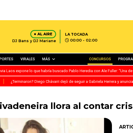
AL AIRE
LA TOCADA
00:00 - 02:00
DJ Bans y DJ Mariane
PORTES
VIRALES
MÁS
CONCURSOS
PROGR
avia Laos expone lo que habría buscado Pablo Heredia con Ale Fuller: “Una de
S
¿Terminaron? Diego Chávarri dejó de seguir a Gabriela Herrera y anunci
ivadeneira llora al contar cri
ARTI