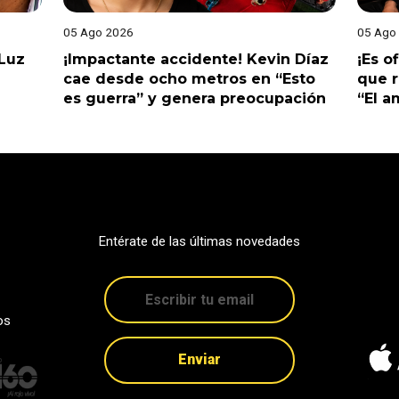
05 Ago 2026
05 Ago
 Luz
¡Impactante accidente! Kevin Díaz
¡Es o
cae desde ocho metros en “Esto
que r
es guerra” y genera preocupación
“El 
Entérate de las últimas novedades
os
Enviar