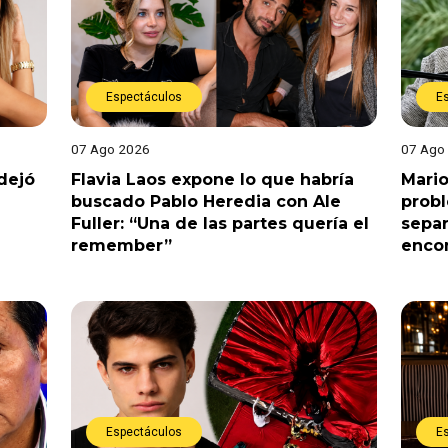
Espectáculos
E
07 Ago 2026
07 Ago
dejó
Flavia Laos expone lo que habría
Mario
buscado Pablo Heredia con Ale
prob
Fuller: “Una de las partes quería el
separ
remember”
enco
Espectáculos
E