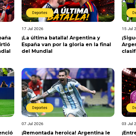
Deportes
D
17 Jul 2026
15 Jul 
spaña
¡La última batalla! Argentina y
¡Sigu
rtió
España van por la gloria en la final
Argen
dial
del Mundial
clasi
Deportes
D
07 Jul 2026
03 Jul 
enció
¡Remontada heroica! Argentina le
¡Entr