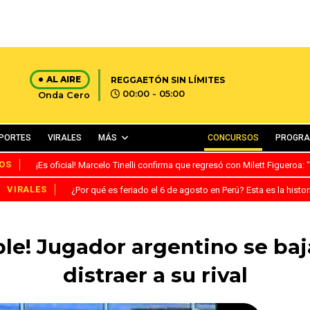
AL AIRE
REGGAETÓN SIN LÍMITES
00:00 - 05:00
Onda Cero
PORTES
VIRALES
MÁS
CONCURSOS
PROGR
OS
¡Es oficial! Marcelo Tinelli confirma que regresó con Milett Figueroa
VIRALES
¿Por qué es feriado el 6 de agosto en Perú? Esta es la histor
ble! Jugador argentino se baj
distraer a su rival