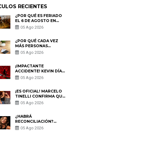
CULOS RECIENTES
¿POR QUÉ ES FERIADO
EL 6 DE AGOSTO EN
PERÚ? ESTA ES LA
05 Ago 2026
HISTORIA
¿POR QUÉ CADA VEZ
MÁS PERSONAS
UTILIZAN UNA VPN
05 Ago 2026
PARA PROTEGER SU
PRIVACIDAD?
¡IMPACTANTE
ACCIDENTE! KEVIN DÍAZ
CAE DESDE OCHO
05 Ago 2026
METROS EN “ESTO ES
GUERRA” Y GENERA
PREOCUPACIÓN
¡ES OFICIAL! MARCELO
TINELLI CONFIRMA QUE
REGRESÓ CON MILETT
05 Ago 2026
FIGUEROA: “EL AMOR
PUDO MÁS”
¿HABRÁ
RECONCILIACIÓN?
MARIO HART ADMITE
05 Ago 2026
QUE PODRÍA VOLVER
CON KORINA