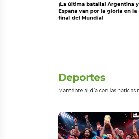
da estrella!
¡La última batalla! Argentina y
 a Argentina y se
España van por la gloria en la
el nuevo campeón
final del Mundial
Deportes
Manténte al día con las noticias