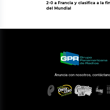
2-0 a Francia y clasifica a la fi
del Mundial
Anuncia con nosotros, contáctan