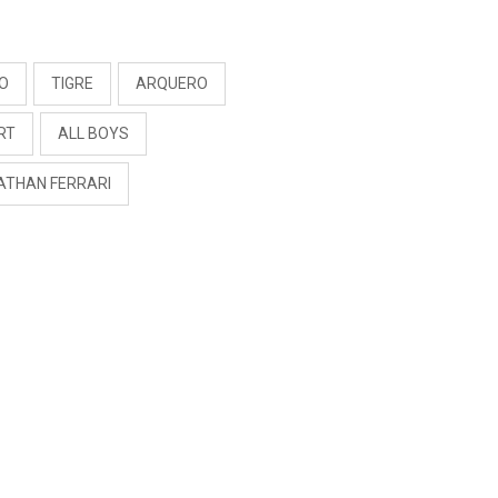
RIVADENEIRA: “NO LE
CERRARÍA LAS
S
PUERTAS”
EO
TIGRE
ARQUERO
RT
ALL BOYS
ATHAN FERRARI