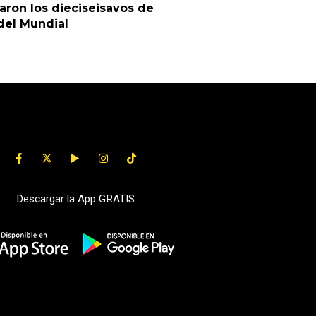
ron los dieciseisavos de
 del Mundial
Descargar la App GRATIS