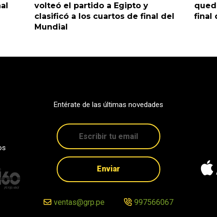
nal
volteó el partido a Egipto y
queda
clasificó a los cuartos de final del
final
Mundial
Entérate de las últimas novedades
os
Enviar
ventas@grp.pe
997566067