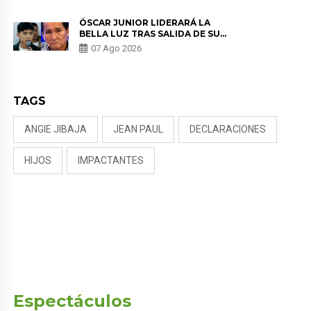
KORINA: “ME ENCONTRARON UN
TUMOR”
ÓSCAR JUNIOR LIDERARÁ LA
BELLA LUZ TRAS SALIDA DE SU
PADRE POR POLÉMICA CON
07 Ago 2026
NALDY SALDAÑA
TAGS
ANGIE JIBAJA
JEAN PAUL
DECLARACIONES
HIJOS
IMPACTANTES
Espectáculos