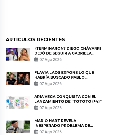
ARTICULOS RECIENTES
¿TERMINARON? DIEGO CHÁVARRI
DEJÓ DE SEGUIR A GABRIELA
HERRERA Y ANUNCIA SU SALIDA
07 Ago 2026
DE PÓDCAST
FLAVIA LAOS EXPONE LO QUE
HABRÍA BUSCADO PABLO
HEREDIA CON ALE FULLER: “UNA
07 Ago 2026
DE LAS PARTES QUERÍA EL
REMEMBER”
ARIA VEGA CONQUISTA CON EL
LANZAMIENTO DE “TOTOTO (+4)”
07 Ago 2026
MARIO HART REVELA
INESPERADO PROBLEMA DE
SALUD ANTES DE SEPARARSE DE
07 Ago 2026