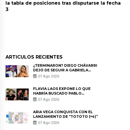
la tabla de posiciones tras disputarse la fecha
3
ARTICULOS RECIENTES
¿TERMINARON? DIEGO CHÁVARRI
DEJÓ DE SEGUIR A GABRIELA
HERRERA Y ANUNCIA SU SALIDA
07 Ago 2026
DE PÓDCAST
FLAVIA LAOS EXPONE LO QUE
HABRÍA BUSCADO PABLO
HEREDIA CON ALE FULLER: “UNA
07 Ago 2026
DE LAS PARTES QUERÍA EL
REMEMBER”
ARIA VEGA CONQUISTA CON EL
LANZAMIENTO DE “TOTOTO (+4)”
07 Ago 2026