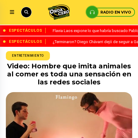
RADIO EN VIVO
ESPECTÁCULOS
Flavia Laos expone lo que habría buscado Pablo 
ESPECTÁCULOS
¿Terminaron? Diego Chávarri dejó de seguir a Ga
ENTRETENIMIENTO
Video: Hombre que imita animales
al comer es toda una sensación en
las redes sociales