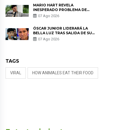
MARIO HART REVELA
INESPERADO PROBLEMA DE
SALUD ANTES DE SEPARARSE DE
07 Ago 2026
KORINA: “ME ENCONTRARON UN
TUMOR”
ÓSCAR JUNIOR LIDERARÁ LA
BELLA LUZ TRAS SALIDA DE SU
PADRE POR POLÉMICA CON
07 Ago 2026
NALDY SALDAÑA
TAGS
VIRAL
HOW ANIMALES EAT THEIR FOOD