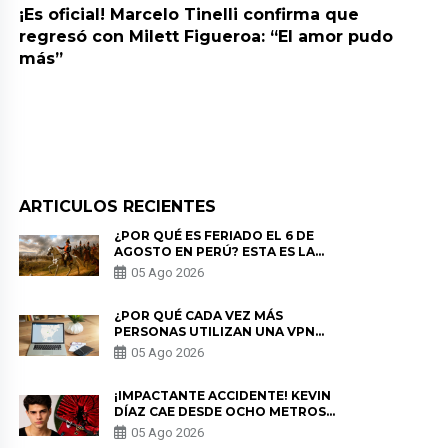
¡Es oficial! Marcelo Tinelli confirma que
regresó con Milett Figueroa: “El amor pudo
más”
ARTICULOS RECIENTES
¿POR QUÉ ES FERIADO EL 6 DE
AGOSTO EN PERÚ? ESTA ES LA
HISTORIA
05 Ago 2026
¿POR QUÉ CADA VEZ MÁS
PERSONAS UTILIZAN UNA VPN
PARA PROTEGER SU
05 Ago 2026
PRIVACIDAD?
¡IMPACTANTE ACCIDENTE! KEVIN
DÍAZ CAE DESDE OCHO METROS
EN “ESTO ES GUERRA” Y GENERA
05 Ago 2026
PREOCUPACIÓN