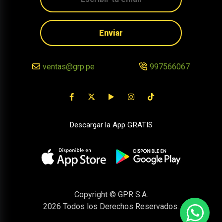
Enviar
ventas@grp.pe
997566067
Descargar la App GRATIS
Copyright © GPR S.A.
2026
Todos los Derechos Reservados.