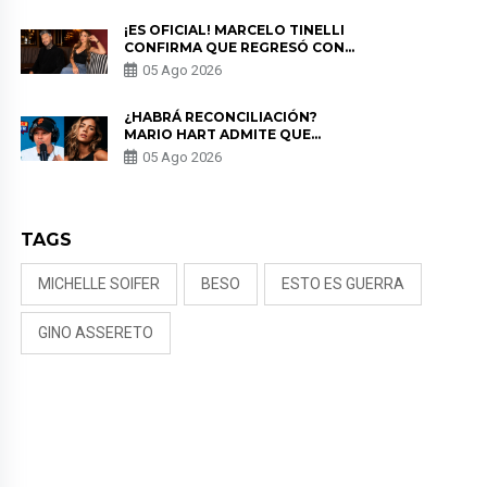
¡ES OFICIAL! MARCELO TINELLI
CONFIRMA QUE REGRESÓ CON
MILETT FIGUEROA: “EL AMOR
05 Ago 2026
PUDO MÁS”
¿HABRÁ RECONCILIACIÓN?
MARIO HART ADMITE QUE
PODRÍA VOLVER CON KORINA
05 Ago 2026
RIVADENEIRA: “NO LE CERRARÍA
LAS PUERTAS”
TAGS
MICHELLE SOIFER
BESO
ESTO ES GUERRA
GINO ASSERETO