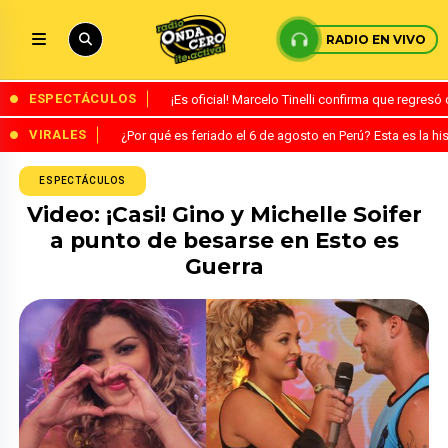
RADIO EN VIVO
ESPECTÁCULOS
¡Es oficial! Marcelo Tinelli confirma que regres
VIRALES
¿Por qué es feriado el 6 de agosto en Perú? Esta es la his
ESPECTÁCULOS
Video: ¡Casi! Gino y Michelle Soifer
a punto de besarse en Esto es
Guerra