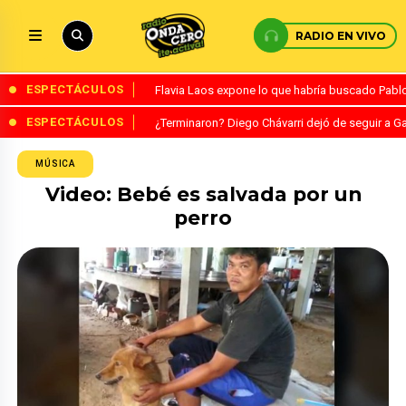
RADIO EN VIVO
ESPECTÁCULOS
Flavia Laos expone lo que habría buscado Pablo 
ESPECTÁCULOS
¿Terminaron? Diego Chávarri dejó de seguir a Ga
MÚSICA
Video: Bebé es salvada por un
perro