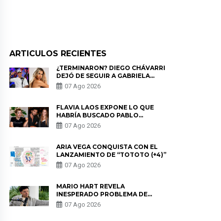
ARTICULOS RECIENTES
¿TERMINARON? DIEGO CHÁVARRI
DEJÓ DE SEGUIR A GABRIELA
HERRERA Y ANUNCIA SU SALIDA
07 Ago 2026
DE PÓDCAST
FLAVIA LAOS EXPONE LO QUE
HABRÍA BUSCADO PABLO
HEREDIA CON ALE FULLER: “UNA
07 Ago 2026
DE LAS PARTES QUERÍA EL
REMEMBER”
ARIA VEGA CONQUISTA CON EL
LANZAMIENTO DE “TOTOTO (+4)”
07 Ago 2026
MARIO HART REVELA
INESPERADO PROBLEMA DE
SALUD ANTES DE SEPARARSE DE
07 Ago 2026
KORINA: “ME ENCONTRARON UN
TUMOR”