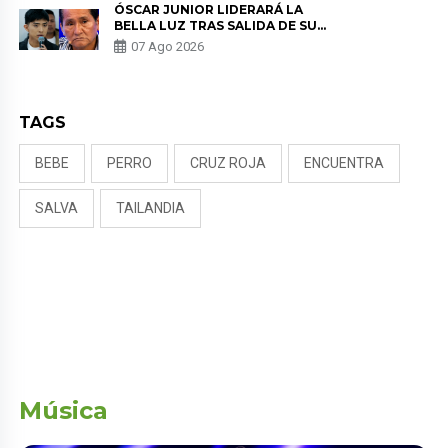
ÓSCAR JUNIOR LIDERARÁ LA
BELLA LUZ TRAS SALIDA DE SU
PADRE POR POLÉMICA CON
07 Ago 2026
NALDY SALDAÑA
TAGS
BEBE
PERRO
CRUZ ROJA
ENCUENTRA
SALVA
TAILANDIA
Música