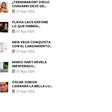
¿TERMINARON? DIEGO
CHÁVARRI DEJÓ DE
SEGUIR A GABRIELA
07 Ago 2026
HERRERA Y ANUNCIA SU
SALIDA DE PÓDCAST
FLAVIA LAOS EXPONE
LO QUE HABRÍA
BUSCADO PABLO
07 Ago 2026
HEREDIA CON ALE
FULLER: “UNA DE LAS
PARTES QUERÍA EL
ARIA VEGA CONQUISTA
REMEMBER”
CON EL LANZAMIENTO
DE “TOTOTO (+4)”
07 Ago 2026
MARIO HART REVELA
INESPERADO
PROBLEMA DE SALUD
07 Ago 2026
ANTES DE SEPARARSE
DE KORINA: “ME
ENCONTRARON UN
ÓSCAR JUNIOR
TUMOR”
LIDERARÁ LA BELLA LUZ
TRAS SALIDA DE SU
07 Ago 2026
PADRE POR POLÉMICA
CON NALDY SALDAÑA
S