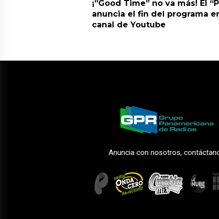
¡”Good Time” no va más! El “
anuncia el fin del programa en
canal de Youtube
Anuncia con nosotros, contáctan