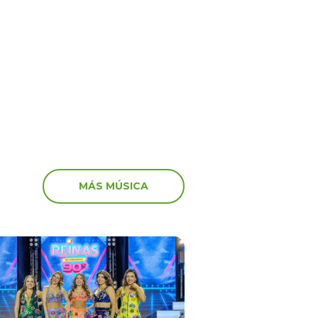
‘Peluchín’ arremete con
anuncia el fin del
artistas que participaro
 en el canal de Youtube
marcha: “Miserables”
MÁS MÚSICA