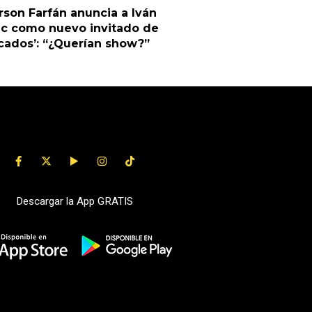
rson Farfán anuncia a Iván
ic como nuevo invitado de
cados’: “¿Querían show?”
Descargar la App GRATIS