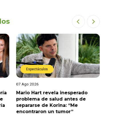
dos
Espectáculos
Espect
07 Ago 2026
07 Ago 202
ría
Mario Hart revela inesperado
Óscar Ju
le
problema de salud antes de
tras sal
ría
separarse de Korina: “Me
polémic
encontraron un tumor”