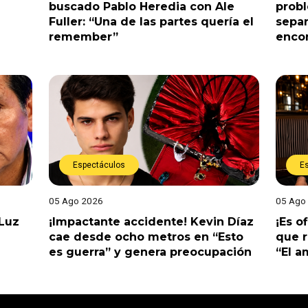
buscado Pablo Heredia con Ale
prob
Fuller: “Una de las partes quería el
separ
remember”
enco
Espectáculos
E
05 Ago 2026
05 Ago
 Luz
¡Impactante accidente! Kevin Díaz
¡Es o
cae desde ocho metros en “Esto
que r
es guerra” y genera preocupación
“El 