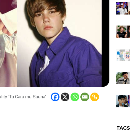
ality 'Tu Cara me Suena'
TAG