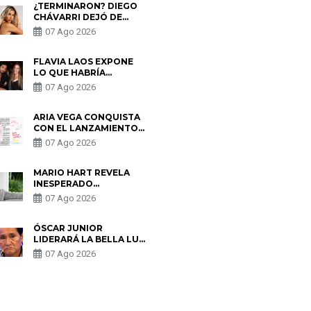
¿TERMINARON? DIEGO
CHÁVARRI DEJÓ DE
SEGUIR A GABRIELA
07 Ago 2026
HERRERA Y ANUNCIA SU
SALIDA DE PÓDCAST
FLAVIA LAOS EXPONE
LO QUE HABRÍA
BUSCADO PABLO
07 Ago 2026
HEREDIA CON ALE
FULLER: “UNA DE LAS
PARTES QUERÍA EL
ARIA VEGA CONQUISTA
REMEMBER”
CON EL LANZAMIENTO
DE “TOTOTO (+4)”
07 Ago 2026
MARIO HART REVELA
INESPERADO
PROBLEMA DE SALUD
07 Ago 2026
ANTES DE SEPARARSE
DE KORINA: “ME
ENCONTRARON UN
ÓSCAR JUNIOR
TUMOR”
LIDERARÁ LA BELLA LUZ
TRAS SALIDA DE SU
07 Ago 2026
PADRE POR POLÉMICA
CON NALDY SALDAÑA
S