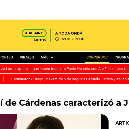
AL AIRE
A TODA ONDA
16:00 - 19:00
Lermo
PORTES
VIRALES
MÁS
CONCURSOS
PROGR
avia Laos expone lo que habría buscado Pablo Heredia con Ale Fuller: “Una de
S
¿Terminaron? Diego Chávarri dejó de seguir a Gabriela Herrera y anunci
í de Cárdenas caracterizó a J
ARTI