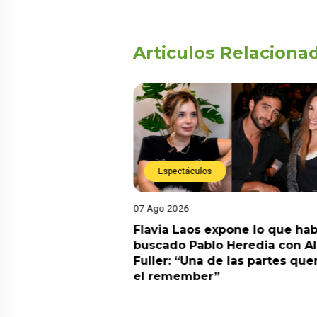
Articulos Relaciona
Espectáculos
07 Ago 2026
Diego Chávarri
Flavia Laos expone lo que hab
 a Gabriela Herrera
buscado Pablo Heredia con A
alida de pódcast
Fuller: “Una de las partes que
el remember”