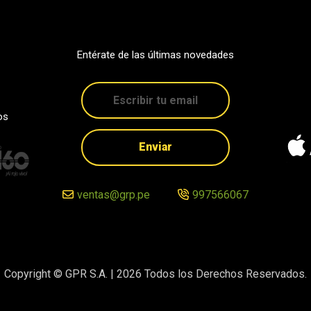
Entérate de las últimas novedades
os
Enviar
ventas@grp.pe
997566067
Copyright © GPR S.A. |
2026
Todos los Derechos Reservados.