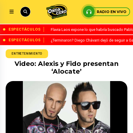
RADIO EN VIVO
ESPECTÁCULOS
Flavia Laos expone lo que habría buscado Pablo 
ESPECTÁCULOS
¿Terminaron? Diego Chávarri dejó de seguir a Ga
ENTRETENIMIENTO
Video: Alexis y Fido presentan
‘Alocate’