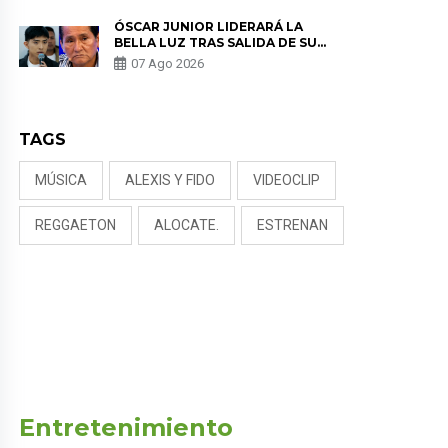
TUMOR”
ÓSCAR JUNIOR LIDERARÁ LA
BELLA LUZ TRAS SALIDA DE SU
PADRE POR POLÉMICA CON
07 Ago 2026
NALDY SALDAÑA
TAGS
MÚSICA
ALEXIS Y FIDO
VIDEOCLIP
REGGAETON
ALOCATE.
ESTRENAN
Entretenimiento