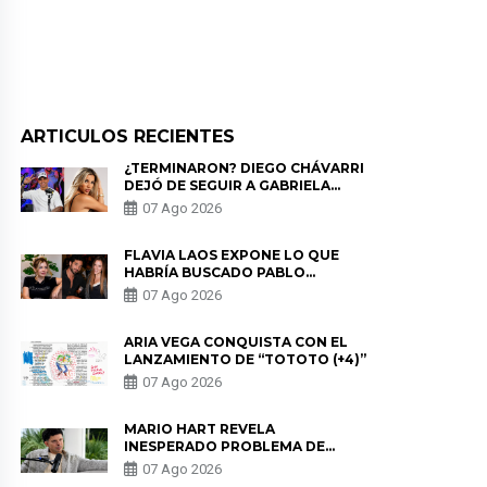
ARTICULOS RECIENTES
¿TERMINARON? DIEGO CHÁVARRI
DEJÓ DE SEGUIR A GABRIELA
HERRERA Y ANUNCIA SU SALIDA
07 Ago 2026
DE PÓDCAST
FLAVIA LAOS EXPONE LO QUE
HABRÍA BUSCADO PABLO
HEREDIA CON ALE FULLER: “UNA
07 Ago 2026
DE LAS PARTES QUERÍA EL
REMEMBER”
ARIA VEGA CONQUISTA CON EL
LANZAMIENTO DE “TOTOTO (+4)”
07 Ago 2026
MARIO HART REVELA
INESPERADO PROBLEMA DE
SALUD ANTES DE SEPARARSE DE
07 Ago 2026
KORINA: “ME ENCONTRARON UN