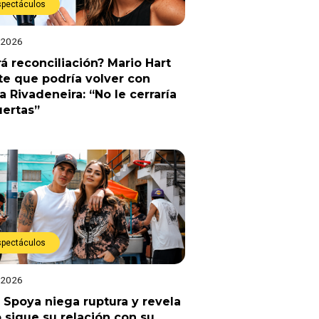
spectáculos
 2026
á reconciliación? Mario Hart
e que podría volver con
a Rivadeneira: “No le cerraría
uertas”
spectáculos
 2026
 Spoya niega ruptura y revela
sigue su relación con su