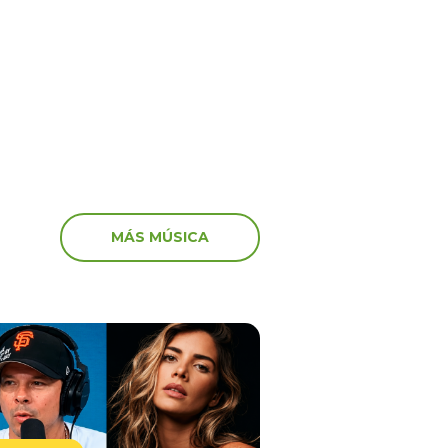
 al director musical: “No
en Barranco
e justo”
MÁS MÚSICA