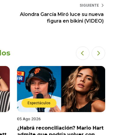
SIGUIENTE
Alondra García Miró luce su nueva
figura en bikini (VIDEO)
dos
Espectáculos
Espect
05 Ago 2026
05 Ago 202
¿Habrá reconciliación? Mario Hart
Naldy Sa
ett
admite que podría volver con
que vivi