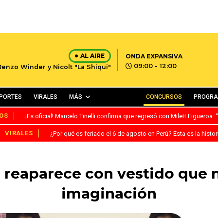
AL AIRE
ONDA EXPANSIVA
09:00 - 12:00
Renzo Winder y Nicolt "La Shiqui"
PORTES
VIRALES
MÁS
CONCURSOS
PROGR
OS
¡Es oficial! Marcelo Tinelli confirma que regresó con Milett Figueroa
VIRALES
¿Por qué es feriado el 6 de agosto en Perú? Esta es la histor
 reaparece con vestido que n
imaginación