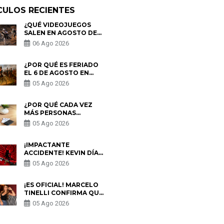
CULOS RECIENTES
¿QUÉ VIDEOJUEGOS
SALEN EN AGOSTO DE
2026? ESTOS SON LOS
06 Ago 2026
ESTRENOS MÁS
ESPERADOS
¿POR QUÉ ES FERIADO
EL 6 DE AGOSTO EN
PERÚ? ESTA ES LA
05 Ago 2026
HISTORIA
¿POR QUÉ CADA VEZ
MÁS PERSONAS
UTILIZAN UNA VPN
05 Ago 2026
PARA PROTEGER SU
PRIVACIDAD?
¡IMPACTANTE
ACCIDENTE! KEVIN DÍAZ
CAE DESDE OCHO
05 Ago 2026
METROS EN “ESTO ES
GUERRA” Y GENERA
PREOCUPACIÓN
¡ES OFICIAL! MARCELO
TINELLI CONFIRMA QUE
REGRESÓ CON MILETT
05 Ago 2026
FIGUEROA: “EL AMOR
PUDO MÁS”