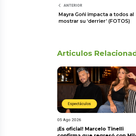
ANTERIOR
Mayra Goñi impacta a todos al
mostrar su ‘derrier’ (FOTOS)
Articulos Relaciona
Espectáculos
05 Ago 2026
cidente! Kevin
¡Es oficial! Marcelo Tinelli
e ocho metros en
confirma que regresó con Mil