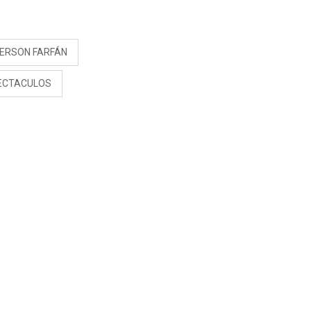
S
FERSON FARFÁN
ECTACULOS