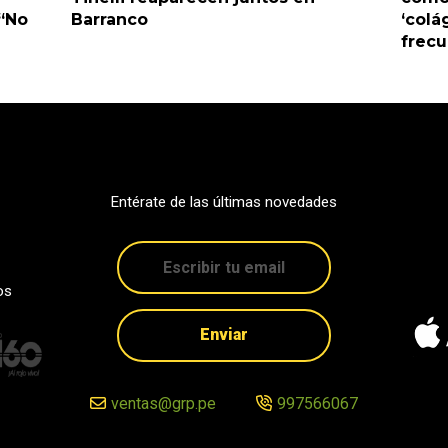
 “No
Barranco
‘colá
frec
Entérate de las últimas novedades
os
Enviar
ventas@grp.pe
997566067