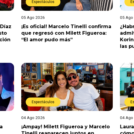
Espectáculos
E
05 Ago 2026
05 Ago
 Díaz
¡Es oficial! Marcelo Tinelli confirma
¿Habr
sto
que regresó con Milett Figueroa:
admit
ción
“El amor pudo más”
Korin
las p
Espectáculos
E
04 Ago 2026
04 Ago
a
¡Ampay! Milett Figueroa y Marcelo
Laura
Tinelli reaparecen juntos en
cómo 