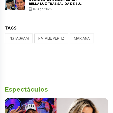
BELLA LUZ TRAS SALIDA DE SU
PADRE POR POLÉMICA CON
07 Ago 2026
NALDY SALDAÑA
TAGS
INSTAGRAM
NATALIE VERTIZ
MARIANA
Espectáculos