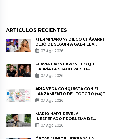
ARTICULOS RECIENTES
¿TERMINARON? DIEGO CHÁVARRI
DEJÓ DE SEGUIR A GABRIELA
HERRERA Y ANUNCIA SU SALIDA
07 Ago 2026
DE PÓDCAST
FLAVIA LAOS EXPONE LO QUE
HABRÍA BUSCADO PABLO
HEREDIA CON ALE FULLER: “UNA
07 Ago 2026
DE LAS PARTES QUERÍA EL
REMEMBER”
ARIA VEGA CONQUISTA CON EL
LANZAMIENTO DE “TOTOTO (+4)”
07 Ago 2026
MARIO HART REVELA
INESPERADO PROBLEMA DE
SALUD ANTES DE SEPARARSE DE
07 Ago 2026
KORINA: “ME ENCONTRARON UN
TUMOR”
ÓSCAR JUNIOR LIDERARÁ LA