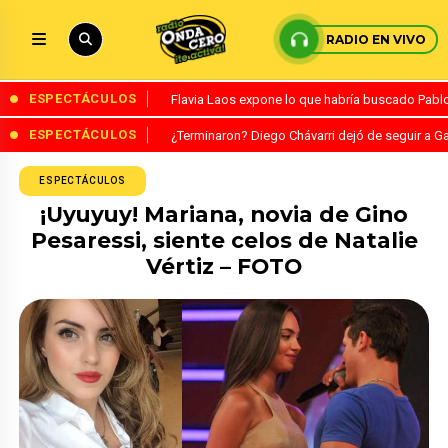
RADIO EN VIVO
ESPECTÁCULOS
Flavia Laos expone lo que habría buscado Pablo 
ESPECTÁCULOS
¿Terminaron? Diego Chávarri dejó de seguir a Ga
ESPECTÁCULOS
¡Uyuyuy! Mariana, novia de Gino
Pesaressi, siente celos de Natalie
Vértiz – FOTO