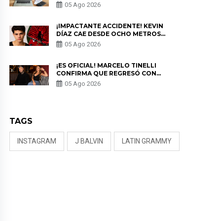
PARA PROTEGER SU
05 Ago 2026
PRIVACIDAD?
¡IMPACTANTE ACCIDENTE! KEVIN
DÍAZ CAE DESDE OCHO METROS
EN “ESTO ES GUERRA” Y GENERA
05 Ago 2026
PREOCUPACIÓN
¡ES OFICIAL! MARCELO TINELLI
CONFIRMA QUE REGRESÓ CON
MILETT FIGUEROA: “EL AMOR
05 Ago 2026
PUDO MÁS”
TAGS
INSTAGRAM
J BALVIN
LATIN GRAMMY