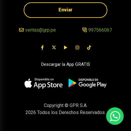
Enviar
ventas@grp.pe
997566067
Descargar la App GRATIS
Copyright © GPR S.A.
2026
Todos los Derechos Reservados.