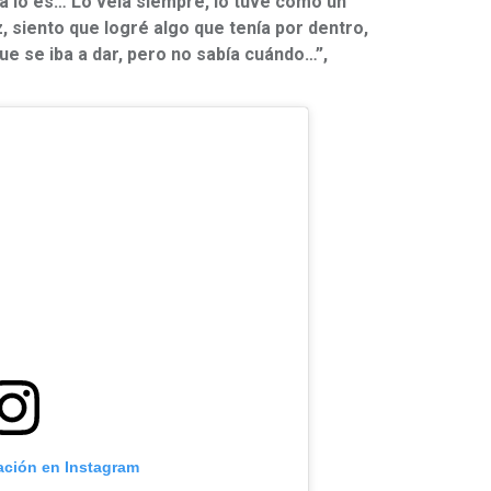
ía lo es… Lo veía siempre, lo tuve como un
, siento que logré algo que tenía por dentro,
e se iba a dar, pero no sabía cuándo…”,
cación en Instagram