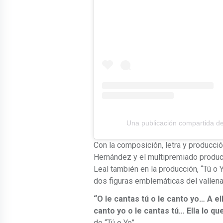
Una publicación compartida 
Con la composición, letra y producci
Hernández y el multipremiado produc
Leal también en la producción, “Tú o Y
dos figuras emblemáticas del vallen
“
O le cantas tú o le canto yo… A e
canto yo o le cantas tú… Ella lo qu
de “Tú o Yo”.