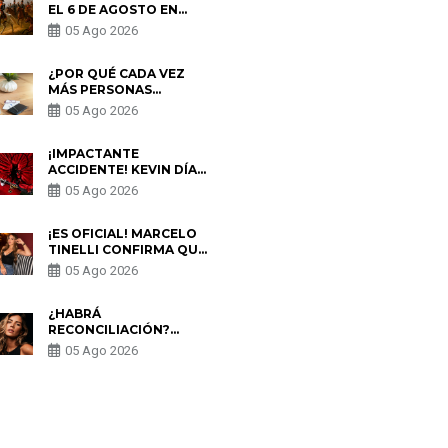
EL 6 DE AGOSTO EN
PERÚ? ESTA ES LA
05 Ago 2026
HISTORIA
¿POR QUÉ CADA VEZ
MÁS PERSONAS
UTILIZAN UNA VPN
05 Ago 2026
PARA PROTEGER SU
PRIVACIDAD?
¡IMPACTANTE
ACCIDENTE! KEVIN DÍAZ
CAE DESDE OCHO
05 Ago 2026
METROS EN “ESTO ES
GUERRA” Y GENERA
PREOCUPACIÓN
¡ES OFICIAL! MARCELO
TINELLI CONFIRMA QUE
REGRESÓ CON MILETT
05 Ago 2026
FIGUEROA: “EL AMOR
PUDO MÁS”
¿HABRÁ
RECONCILIACIÓN?
MARIO HART ADMITE
05 Ago 2026
QUE PODRÍA VOLVER
CON KORINA
RIVADENEIRA: “NO LE
CERRARÍA LAS
S
PUERTAS”