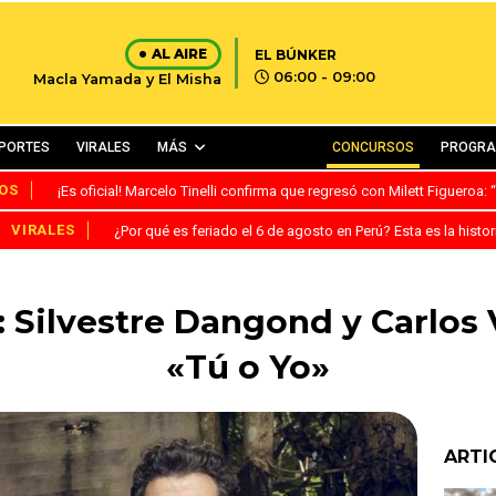
AL AIRE
EL BÚNKER
06:00 - 09:00
Macla Yamada y El Misha
PORTES
VIRALES
MÁS
CONCURSOS
PROGR
OS
¡Es oficial! Marcelo Tinelli confirma que regresó con Milett Figueroa
VIRALES
¿Por qué es feriado el 6 de agosto en Perú? Esta es la histor
: Silvestre Dangond y Carlos
«Tú o Yo»
ARTI