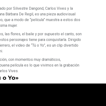
zado por Silvestre Dangond, Carlos Vives y la
ana Bárbara De Regil, es una pieza audiovisual
co, que a modo de “película” muestra a estos dos
isma mujer.
es, las flores, el baile y por supuesto el canto, son
stos personajes tiene para conquistarla. Dirigido
rero, el video de “Tú o Yo”, es un clip divertido
i.
cción, con momentos muy dramáticos,
buena película es lo que vivimos en la grabación
arlos Vives.
ú o Yo»