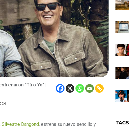
estrenaron "Tú o Yo" |
024
TAG
,
Silvestre Dangond
, estrena su nuevo sencillo y