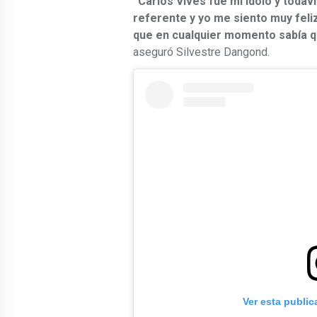
“Carlos Vives fue mi ídolo y todav
referente y yo me siento muy feliz
que en cualquier momento sabía qu
aseguró Silvestre Dangond.
Ver esta publi