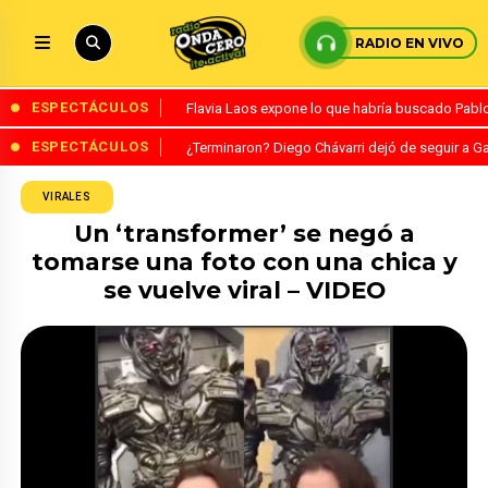
RADIO EN VIVO
ESPECTÁCULOS
Flavia Laos expone lo que habría buscado Pablo 
ESPECTÁCULOS
¿Terminaron? Diego Chávarri dejó de seguir a Ga
VIRALES
Un ‘transformer’ se negó a
tomarse una foto con una chica y
se vuelve viral – VIDEO