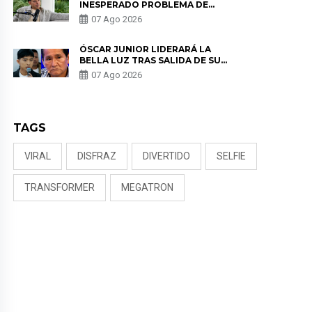
INESPERADO PROBLEMA DE
SALUD ANTES DE SEPARARSE DE
07 Ago 2026
KORINA: “ME ENCONTRARON UN
TUMOR”
ÓSCAR JUNIOR LIDERARÁ LA
BELLA LUZ TRAS SALIDA DE SU
PADRE POR POLÉMICA CON
07 Ago 2026
NALDY SALDAÑA
TAGS
VIRAL
DISFRAZ
DIVERTIDO
SELFIE
TRANSFORMER
MEGATRON