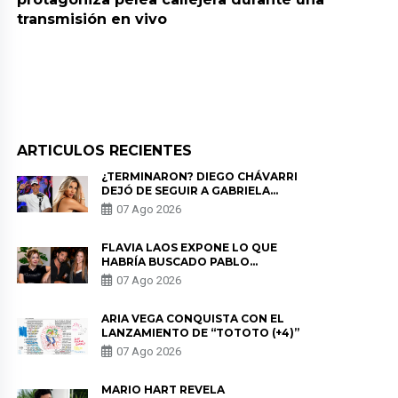
transmisión en vivo
ARTICULOS RECIENTES
¿TERMINARON? DIEGO CHÁVARRI
DEJÓ DE SEGUIR A GABRIELA
HERRERA Y ANUNCIA SU SALIDA
07 Ago 2026
DE PÓDCAST
FLAVIA LAOS EXPONE LO QUE
HABRÍA BUSCADO PABLO
HEREDIA CON ALE FULLER: “UNA
07 Ago 2026
DE LAS PARTES QUERÍA EL
REMEMBER”
ARIA VEGA CONQUISTA CON EL
LANZAMIENTO DE “TOTOTO (+4)”
07 Ago 2026
MARIO HART REVELA