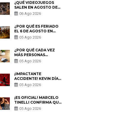
¿QUÉ VIDEOJUEGOS
SALEN EN AGOSTO DE
2026? ESTOS SON LOS
06 Ago 2026
ESTRENOS MÁS
ESPERADOS
¿POR QUÉ ES FERIADO
EL 6 DE AGOSTO EN
PERÚ? ESTA ES LA
05 Ago 2026
HISTORIA
¿POR QUÉ CADA VEZ
MÁS PERSONAS
UTILIZAN UNA VPN
05 Ago 2026
PARA PROTEGER SU
PRIVACIDAD?
¡IMPACTANTE
ACCIDENTE! KEVIN DÍAZ
CAE DESDE OCHO
05 Ago 2026
METROS EN “ESTO ES
GUERRA” Y GENERA
PREOCUPACIÓN
¡ES OFICIAL! MARCELO
TINELLI CONFIRMA QUE
REGRESÓ CON MILETT
05 Ago 2026
FIGUEROA: “EL AMOR
PUDO MÁS”
S