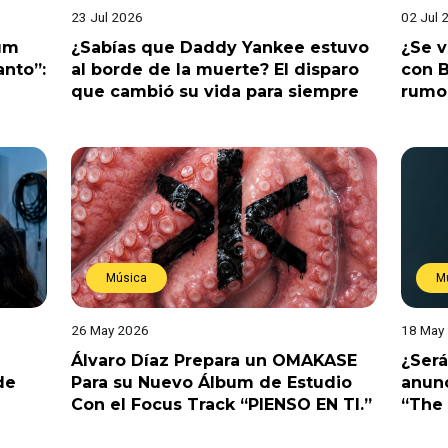
23 Jul 2026
02 Jul 
bum
¿Sabías que Daddy Yankee estuvo
¿Se 
anto”:
al borde de la muerte? El disparo
con B
que cambió su vida para siempre
rumo
Música
M
26 May 2026
18 May
Álvaro Díaz Prepara un OMAKASE
¿Será
de
Para su Nuevo Álbum de Estudio
anunc
Con el Focus Track “PIENSO EN TI.”
“The 