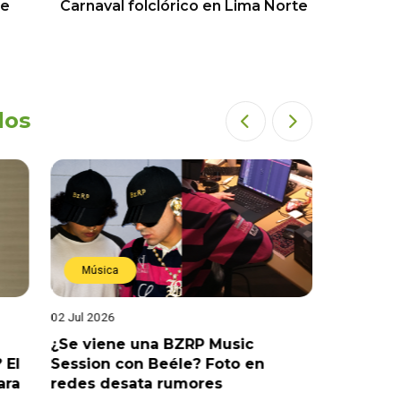
ue
Carnaval folclórico en Lima Norte
dos
Música
Estren
02 Jul 2026
19 Jun 202
¿Se viene una BZRP Music
Renzo Wi
 El
Session con Beéle? Foto en
romance
ara
redes desata rumores
“Tic Tac