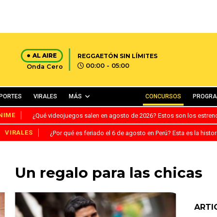
AL AIRE
REGGAETÓN SIN LÍMITES
00:00 - 05:00
Onda Cero
PORTES
VIRALES
MÁS
CONCURSOS
PROGR
NIME
¿Qué videojuegos salen en agosto de 2026? Estos son los estre
VIRALES
¿Por qué es feriado el 6 de agosto en Perú? Esta es la histor
Un regalo para las chicas
ARTI