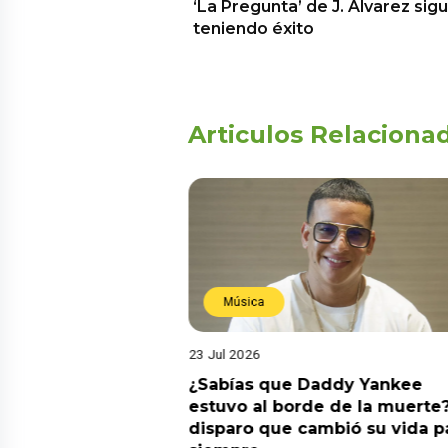
‘La Pregunta’ de J. Alvarez sig
teniendo éxito
Articulos Relaciona
Música
23 Jul 2026
ia su nuevo álbum
¿Sabías que Daddy Yankee
nto de sentir
estuvo al borde de la muerte?
 la fecha de
disparo que cambió su vida p