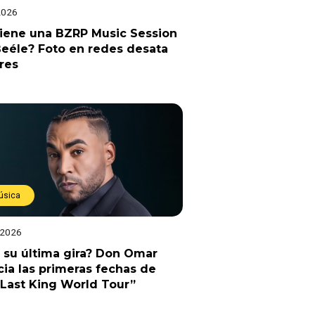
2026
viene una BZRP Music Session
eéle? Foto en redes desata
res
úsica
 2026
 su última gira? Don Omar
ia las primeras fechas de
Last King World Tour”