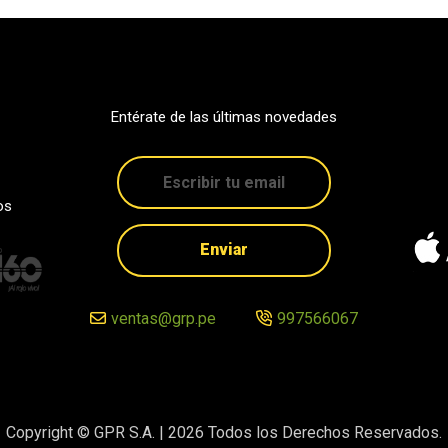
Entérate de las últimas novedades
os
Enviar
ventas@grp.pe
997566067
Copyright © GPR S.A. |
2026
Todos los Derechos Reservados.