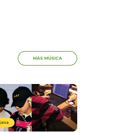
TI.”
MÁS MÚSICA
úsica