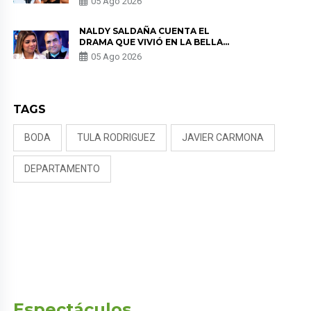
05 Ago 2026
RIVADENEIRA: “NO LE CERRARÍA
LAS PUERTAS”
NALDY SALDAÑA CUENTA EL
DRAMA QUE VIVIÓ EN LA BELLA
LUZ TRAS DENUNCIA AL
05 Ago 2026
DIRECTOR MUSICAL: “NO ME
PARECE JUSTO”
TAGS
BODA
TULA RODRIGUEZ
JAVIER CARMONA
DEPARTAMENTO
Espectáculos