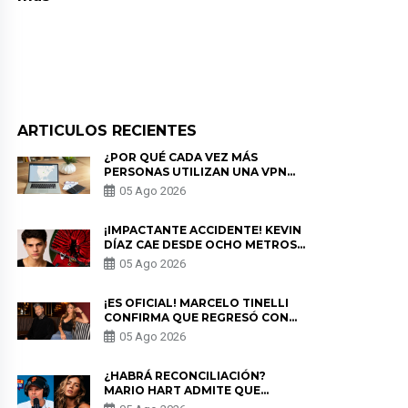
ARTICULOS RECIENTES
¿POR QUÉ CADA VEZ MÁS
PERSONAS UTILIZAN UNA VPN
PARA PROTEGER SU
05 Ago 2026
PRIVACIDAD?
¡IMPACTANTE ACCIDENTE! KEVIN
DÍAZ CAE DESDE OCHO METROS
EN “ESTO ES GUERRA” Y GENERA
05 Ago 2026
PREOCUPACIÓN
¡ES OFICIAL! MARCELO TINELLI
CONFIRMA QUE REGRESÓ CON
MILETT FIGUEROA: “EL AMOR
05 Ago 2026
PUDO MÁS”
¿HABRÁ RECONCILIACIÓN?
MARIO HART ADMITE QUE
PODRÍA VOLVER CON KORINA