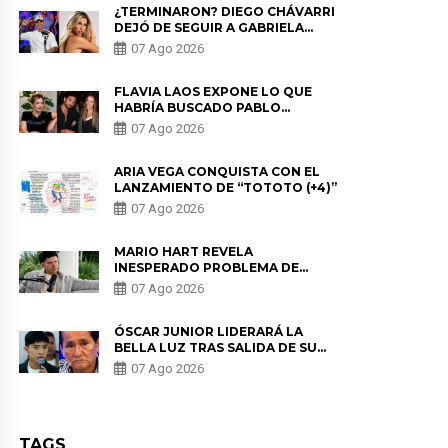
¿TERMINARON? DIEGO CHÁVARRI
DEJÓ DE SEGUIR A GABRIELA
HERRERA Y ANUNCIA SU SALIDA
07 Ago 2026
DE PÓDCAST
FLAVIA LAOS EXPONE LO QUE
HABRÍA BUSCADO PABLO
HEREDIA CON ALE FULLER: “UNA
07 Ago 2026
DE LAS PARTES QUERÍA EL
REMEMBER”
ARIA VEGA CONQUISTA CON EL
LANZAMIENTO DE “TOTOTO (+4)”
07 Ago 2026
MARIO HART REVELA
INESPERADO PROBLEMA DE
SALUD ANTES DE SEPARARSE DE
07 Ago 2026
KORINA: “ME ENCONTRARON UN
TUMOR”
ÓSCAR JUNIOR LIDERARÁ LA
BELLA LUZ TRAS SALIDA DE SU
PADRE POR POLÉMICA CON
07 Ago 2026
NALDY SALDAÑA
TAGS