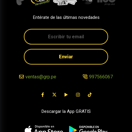
Entérate de las últimas novedades
Enviar
ventas@grp.pe
997566067
Descargar la App GRATIS