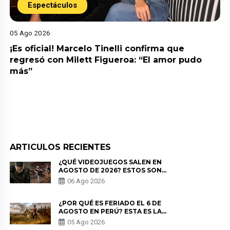
Espectáculos
05 Ago 2026
¿Habrá reconciliación? Mario Hart admite 
do
podría volver con Korina Rivadeneira: “No l
cerraría las puertas”
ARTICULOS RECIENTES
¿QUÉ VIDEOJUEGOS SALEN EN
AGOSTO DE 2026? ESTOS SON
LOS ESTRENOS MÁS ESPERADOS
06 Ago 2026
¿POR QUÉ ES FERIADO EL 6 DE
AGOSTO EN PERÚ? ESTA ES LA
HISTORIA
05 Ago 2026