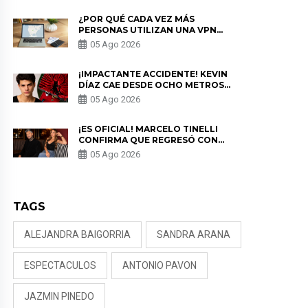
¿POR QUÉ CADA VEZ MÁS
PERSONAS UTILIZAN UNA VPN
PARA PROTEGER SU
05 Ago 2026
PRIVACIDAD?
¡IMPACTANTE ACCIDENTE! KEVIN
DÍAZ CAE DESDE OCHO METROS
EN “ESTO ES GUERRA” Y GENERA
05 Ago 2026
PREOCUPACIÓN
¡ES OFICIAL! MARCELO TINELLI
CONFIRMA QUE REGRESÓ CON
MILETT FIGUEROA: “EL AMOR
05 Ago 2026
PUDO MÁS”
TAGS
ALEJANDRA BAIGORRIA
SANDRA ARANA
ESPECTACULOS
ANTONIO PAVON
JAZMIN PINEDO