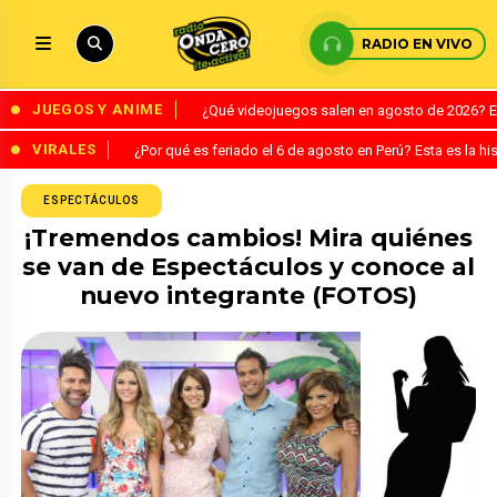
RADIO EN VIVO
JUEGOS Y ANIME
¿Qué videojuegos salen en agosto de 2026? 
VIRALES
¿Por qué es feriado el 6 de agosto en Perú? Esta es la his
ESPECTÁCULOS
¡Tremendos cambios! Mira quiénes
se van de Espectáculos y conoce al
nuevo integrante (FOTOS)