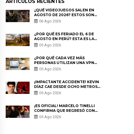
ARTICULOS RECIENTES
¿QUÉ VIDEOJUEGOS SALEN EN
AGOSTO DE 2026? ESTOS SON
LOS ESTRENOS MÁS ESPERADOS
06 Ago 2026
¿POR QUÉ ES FERIADO EL 6 DE
AGOSTO EN PERÚ? ESTA ES LA
HISTORIA
05 Ago 2026
¿POR QUÉ CADA VEZ MÁS
PERSONAS UTILIZAN UNA VPN
PARA PROTEGER SU
05 Ago 2026
PRIVACIDAD?
¡IMPACTANTE ACCIDENTE! KEVIN
DÍAZ CAE DESDE OCHO METROS
EN “ESTO ES GUERRA” Y GENERA
05 Ago 2026
PREOCUPACIÓN
¡ES OFICIAL! MARCELO TINELLI
CONFIRMA QUE REGRESÓ CON
MILETT FIGUEROA: “EL AMOR
05 Ago 2026
PUDO MÁS”