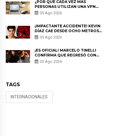
¿POR QUÉ CADA VEZ MÁS
PERSONAS UTILIZAN UNA VPN
PARA PROTEGER SU
05 Ago 2026
PRIVACIDAD?
¡IMPACTANTE ACCIDENTE! KEVIN
DÍAZ CAE DESDE OCHO METROS
EN “ESTO ES GUERRA” Y GENERA
05 Ago 2026
PREOCUPACIÓN
¡ES OFICIAL! MARCELO TINELLI
CONFIRMA QUE REGRESÓ CON
MILETT FIGUEROA: “EL AMOR
05 Ago 2026
PUDO MÁS”
TAGS
INTERNACIONALES