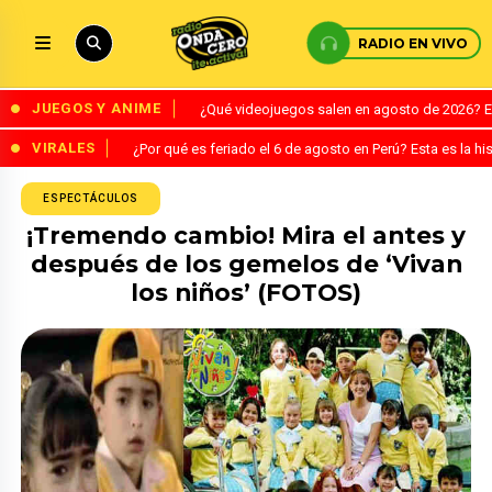
RADIO EN VIVO
JUEGOS Y ANIME
¿Qué videojuegos salen en agosto de 2026? 
VIRALES
¿Por qué es feriado el 6 de agosto en Perú? Esta es la his
ESPECTÁCULOS
¡Tremendo cambio! Mira el antes y
después de los gemelos de ‘Vivan
los niños’ (FOTOS)