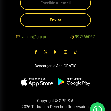
Enviar
ventas@grp.pe
997566067
Descargar la App GRATIS
Copyright © GPR S.A.
2026
Todos los Derechos Reservados.