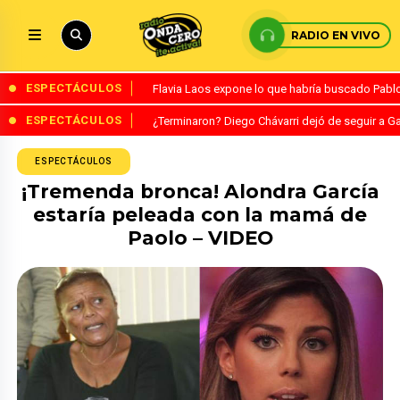
RADIO EN VIVO
ESPECTÁCULOS
Flavia Laos expone lo que habría buscado Pablo 
ESPECTÁCULOS
¿Terminaron? Diego Chávarri dejó de seguir a Ga
ESPECTÁCULOS
¡Tremenda bronca! Alondra García
estaría peleada con la mamá de
Paolo – VIDEO