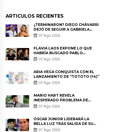
ARTICULOS RECIENTES
¿TERMINARON? DIEGO CHÁVARRI
DEJÓ DE SEGUIR A GABRIELA
HERRERA Y ANUNCIA SU SALIDA
07 Ago 2026
DE PÓDCAST
FLAVIA LAOS EXPONE LO QUE
HABRÍA BUSCADO PABLO
HEREDIA CON ALE FULLER: “UNA
07 Ago 2026
DE LAS PARTES QUERÍA EL
REMEMBER”
ARIA VEGA CONQUISTA CON EL
LANZAMIENTO DE “TOTOTO (+4)”
07 Ago 2026
MARIO HART REVELA
INESPERADO PROBLEMA DE
SALUD ANTES DE SEPARARSE DE
07 Ago 2026
KORINA: “ME ENCONTRARON UN
TUMOR”
ÓSCAR JUNIOR LIDERARÁ LA
BELLA LUZ TRAS SALIDA DE SU
PADRE POR POLÉMICA CON
07 Ago 2026