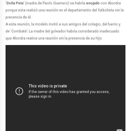
‘
Doña Peta
‘ (madre de Paolo Guerrero) se habría
enojado
con Alondra
porque esta realizó una reunión en el departamento del futbolista sin la
presencia de él.
A esta reunión, la modelo invitó a sus amigos del colegio, del barrio y
de ‘Combate’. La madre del goleador habría considerado inadecuado
que Alondra realice una reunión sin la presencia de su hijo.