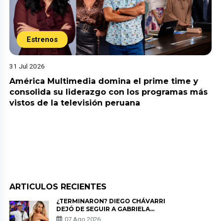
Estrenos
31 Jul 2026
América Multimedia domina el prime time y
consolida su liderazgo con los programas más
vistos de la televisión peruana
ARTICULOS RECIENTES
¿TERMINARON? DIEGO CHÁVARRI
DEJÓ DE SEGUIR A GABRIELA
HERRERA Y ANUNCIA SU SALIDA
07 Ago 2026