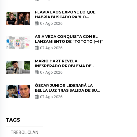
DE PÓDCAST
FLAVIA LAOS EXPONE LO QUE
HABRÍA BUSCADO PABLO
HEREDIA CON ALE FULLER: “UNA
07 Ago 2026
DE LAS PARTES QUERÍA EL
REMEMBER”
ARIA VEGA CONQUISTA CON EL
LANZAMIENTO DE “TOTOTO (+4)”
07 Ago 2026
MARIO HART REVELA
INESPERADO PROBLEMA DE
SALUD ANTES DE SEPARARSE DE
07 Ago 2026
KORINA: “ME ENCONTRARON UN
TUMOR”
ÓSCAR JUNIOR LIDERARÁ LA
BELLA LUZ TRAS SALIDA DE SU
PADRE POR POLÉMICA CON
07 Ago 2026
NALDY SALDAÑA
TAGS
TREBOL CLAN