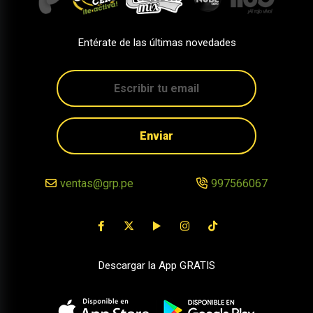
Entérate de las últimas novedades
Enviar
ventas@grp.pe
997566067
Descargar la App GRATIS