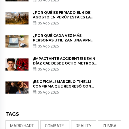
06 Ago 2026
¿POR QUÉ ES FERIADO EL 6 DE
AGOSTO EN PERÚ? ESTA ES LA
HISTORIA
05 Ago 2026
¿POR QUÉ CADA VEZ MÁS
PERSONAS UTILIZAN UNA VPN
PARA PROTEGER SU
05 Ago 2026
PRIVACIDAD?
¡IMPACTANTE ACCIDENTE! KEVIN
DÍAZ CAE DESDE OCHO METROS
EN “ESTO ES GUERRA” Y GENERA
05 Ago 2026
PREOCUPACIÓN
¡ES OFICIAL! MARCELO TINELLI
CONFIRMA QUE REGRESÓ CON
MILETT FIGUEROA: “EL AMOR
05 Ago 2026
PUDO MÁS”
TAGS
MARIO HART
COMBATE.
REALITY
ZUMBA