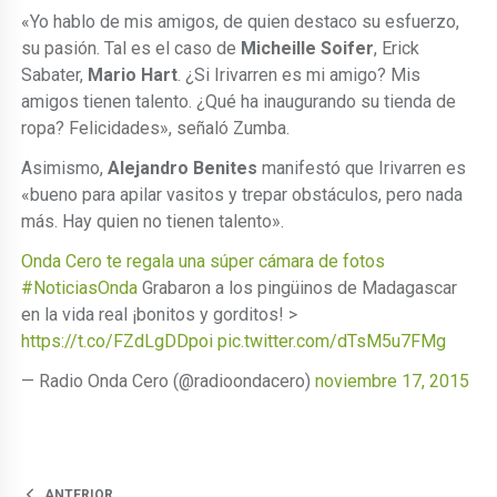
«Yo hablo de mis amigos, de quien destaco su esfuerzo,
su pasión. Tal es el caso de
Micheille Soifer
, Erick
Sabater,
Mario Hart
. ¿Si Irivarren es mi amigo? Mis
amigos tienen talento. ¿Qué ha inaugurando su tienda de
ropa? Felicidades», señaló Zumba.
Asimismo,
Alejandro Benites
manifestó que Irivarren es
«bueno para apilar vasitos y trepar obstáculos, pero nada
más. Hay quien no tienen talento».
Onda Cero te regala una súper cámara de fotos
#NoticiasOnda
Grabaron a los pingüinos de Madagascar
en la vida real ¡bonitos y gorditos! >
https://t.co/FZdLgDDpoi
pic.twitter.com/dTsM5u7FMg
— Radio Onda Cero (@radioondacero)
noviembre 17, 2015
ANTERIOR