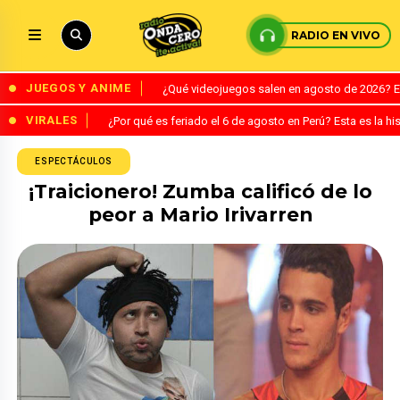
RADIO EN VIVO
JUEGOS Y ANIME
¿Qué videojuegos salen en agosto de 2026? 
VIRALES
¿Por qué es feriado el 6 de agosto en Perú? Esta es la his
ESPECTÁCULOS
¡Traicionero! Zumba calificó de lo
peor a Mario Irivarren