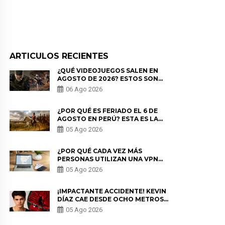
ARTICULOS RECIENTES
¿QUÉ VIDEOJUEGOS SALEN EN
AGOSTO DE 2026? ESTOS SON
LOS ESTRENOS MÁS ESPERADOS
06 Ago 2026
¿POR QUÉ ES FERIADO EL 6 DE
AGOSTO EN PERÚ? ESTA ES LA
HISTORIA
05 Ago 2026
¿POR QUÉ CADA VEZ MÁS
PERSONAS UTILIZAN UNA VPN
PARA PROTEGER SU
05 Ago 2026
PRIVACIDAD?
¡IMPACTANTE ACCIDENTE! KEVIN
DÍAZ CAE DESDE OCHO METROS
EN “ESTO ES GUERRA” Y GENERA
05 Ago 2026
PREOCUPACIÓN