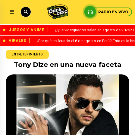
RADIO EN VIVO
JUEGOS Y ANIME
¿Qué videojuegos salen en agosto de 2026? 
VIRALES
¿Por qué es feriado el 6 de agosto en Perú? Esta es la his
ENTRETENIMIENTO
Tony Dize en una nueva faceta