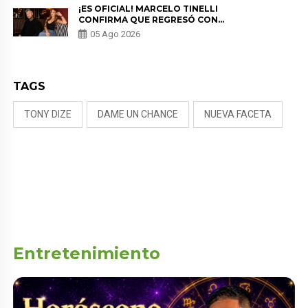
¡ES OFICIAL! MARCELO TINELLI
CONFIRMA QUE REGRESÓ CON
MILETT FIGUEROA: “EL AMOR
05 Ago 2026
PUDO MÁS”
TAGS
TONY DIZE
DAME UN CHANCE
NUEVA FACETA
Entretenimiento