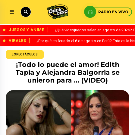
RADIO EN VIVO
JUEGOS Y ANIME
¿Qué videojuegos salen en agosto de 2026? 
VIRALES
¿Por qué es feriado el 6 de agosto en Perú? Esta es la his
ESPECTÁCULOS
¡Todo lo puede el amor! Edith
Tapia y Alejandra Baigorria se
unieron para … (VIDEO)