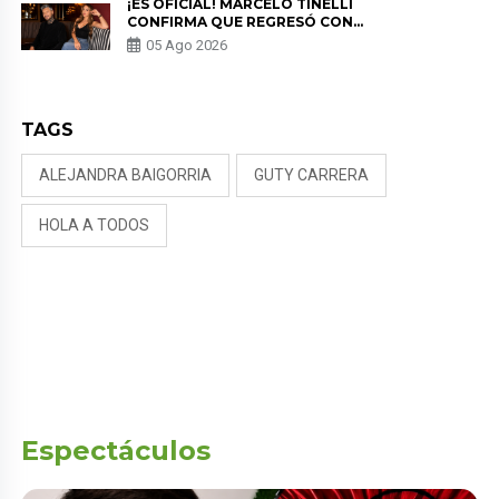
¡ES OFICIAL! MARCELO TINELLI
CONFIRMA QUE REGRESÓ CON
MILETT FIGUEROA: “EL AMOR
05 Ago 2026
PUDO MÁS”
TAGS
ALEJANDRA BAIGORRIA
GUTY CARRERA
HOLA A TODOS
Espectáculos