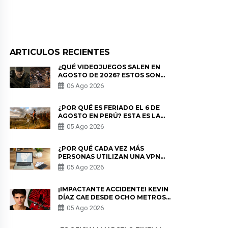
ARTICULOS RECIENTES
¿QUÉ VIDEOJUEGOS SALEN EN
AGOSTO DE 2026? ESTOS SON
LOS ESTRENOS MÁS ESPERADOS
06 Ago 2026
¿POR QUÉ ES FERIADO EL 6 DE
AGOSTO EN PERÚ? ESTA ES LA
HISTORIA
05 Ago 2026
¿POR QUÉ CADA VEZ MÁS
PERSONAS UTILIZAN UNA VPN
PARA PROTEGER SU
05 Ago 2026
PRIVACIDAD?
¡IMPACTANTE ACCIDENTE! KEVIN
DÍAZ CAE DESDE OCHO METROS
EN “ESTO ES GUERRA” Y GENERA
05 Ago 2026
PREOCUPACIÓN