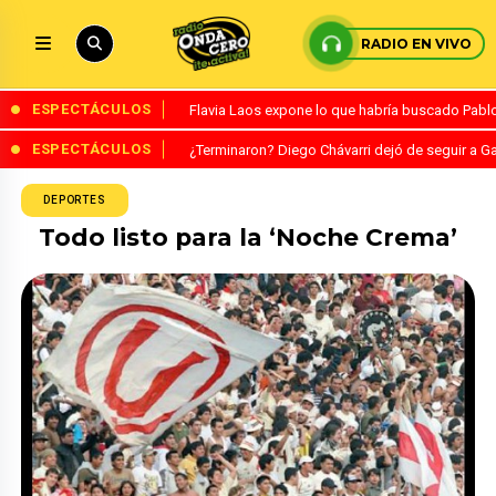
RADIO EN VIVO
ESPECTÁCULOS
Flavia Laos expone lo que habría buscado Pablo 
ESPECTÁCULOS
¿Terminaron? Diego Chávarri dejó de seguir a Ga
DEPORTES
Todo listo para la ‘Noche Crema’