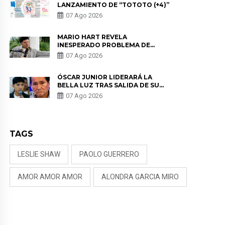
LANZAMIENTO DE “TOTOTO (+4)”
07 Ago 2026
MARIO HART REVELA
INESPERADO PROBLEMA DE
SALUD ANTES DE SEPARARSE DE
07 Ago 2026
KORINA: “ME ENCONTRARON UN
TUMOR”
ÓSCAR JUNIOR LIDERARÁ LA
BELLA LUZ TRAS SALIDA DE SU
PADRE POR POLÉMICA CON
07 Ago 2026
NALDY SALDAÑA
TAGS
LESLIE SHAW
PAOLO GUERRERO
AMOR AMOR AMOR
ALONDRA GARCIA MIRO