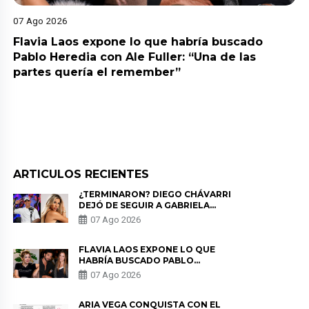
07 Ago 2026
Flavia Laos expone lo que habría buscado
Pablo Heredia con Ale Fuller: “Una de las
partes quería el remember”
ARTICULOS RECIENTES
¿TERMINARON? DIEGO CHÁVARRI
DEJÓ DE SEGUIR A GABRIELA
HERRERA Y ANUNCIA SU SALIDA
07 Ago 2026
DE PÓDCAST
FLAVIA LAOS EXPONE LO QUE
HABRÍA BUSCADO PABLO
HEREDIA CON ALE FULLER: “UNA
07 Ago 2026
DE LAS PARTES QUERÍA EL
REMEMBER”
ARIA VEGA CONQUISTA CON EL