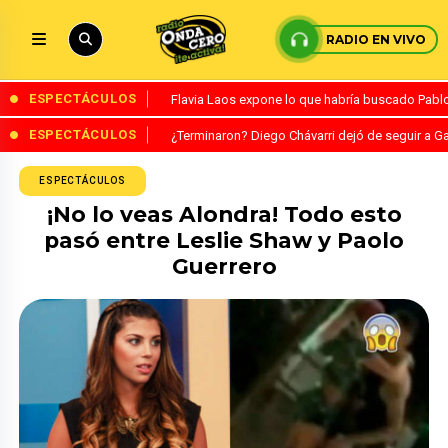
RADIO EN VIVO
ESPECTÁCULOS
Flavia Laos expone lo que habría buscado Pablo 
ESPECTÁCULOS
¿Terminaron? Diego Chávarri dejó de seguir a Ga
ESPECTÁCULOS
¡No lo veas Alondra! Todo esto
pasó entre Leslie Shaw y Paolo
Guerrero