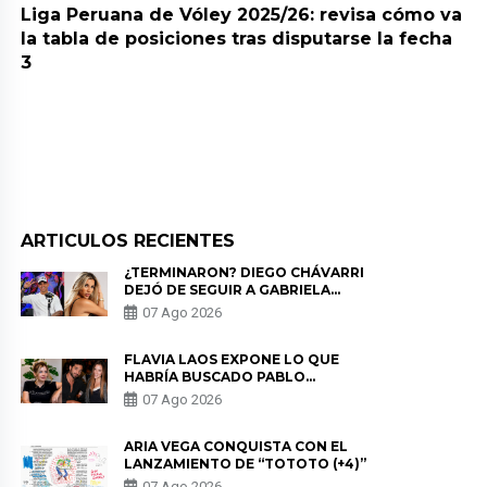
Liga Peruana de Vóley 2025/26: revisa cómo va
la tabla de posiciones tras disputarse la fecha
3
ARTICULOS RECIENTES
¿TERMINARON? DIEGO CHÁVARRI
DEJÓ DE SEGUIR A GABRIELA
HERRERA Y ANUNCIA SU SALIDA
07 Ago 2026
DE PÓDCAST
FLAVIA LAOS EXPONE LO QUE
HABRÍA BUSCADO PABLO
HEREDIA CON ALE FULLER: “UNA
07 Ago 2026
DE LAS PARTES QUERÍA EL
REMEMBER”
ARIA VEGA CONQUISTA CON EL
LANZAMIENTO DE “TOTOTO (+4)”
07 Ago 2026