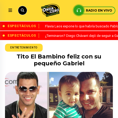
RADIO EN VIVO
ESPECTÁCULOS
Flavia Laos expone lo que habría buscado Pablo 
ESPECTÁCULOS
¿Terminaron? Diego Chávarri dejó de seguir a Ga
ENTRETENIMIENTO
Tito El Bambino feliz con su
pequeño Gabriel