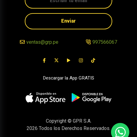
Enviar
ventas@grp.pe
997566067
Descargar la App GRATIS
Copyright © GPR S.A.
2026
Todos los Derechos Reservados.