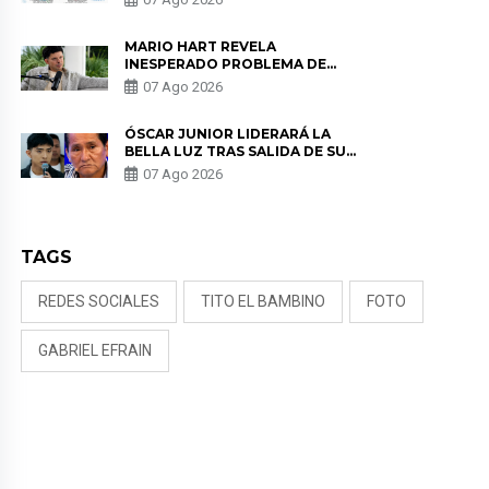
MARIO HART REVELA
INESPERADO PROBLEMA DE
SALUD ANTES DE SEPARARSE DE
07 Ago 2026
KORINA: “ME ENCONTRARON UN
TUMOR”
ÓSCAR JUNIOR LIDERARÁ LA
BELLA LUZ TRAS SALIDA DE SU
PADRE POR POLÉMICA CON
07 Ago 2026
NALDY SALDAÑA
TAGS
REDES SOCIALES
TITO EL BAMBINO
FOTO
GABRIEL EFRAIN