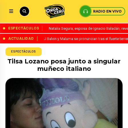
RADIO EN VIVO
ESPECTÁCULOS
Natalia Segura, esposa de Ignacio Baladán, rev
ACTUALIDAD
J Balvin y Maluma se pronuncian tras el fuerte te
ESPECTÁCULOS
Tilsa Lozano posa junto a singular
muñeco italiano