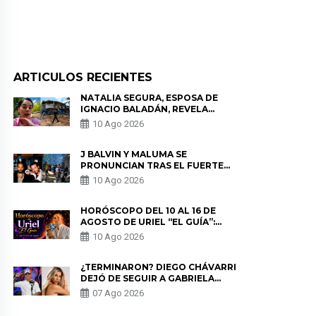
ARTICULOS RECIENTES
NATALIA SEGURA, ESPOSA DE
IGNACIO BALADÁN, REVELA
COMO VIVIÓ EL TERREMOTO EN
10 Ago 2026
COLOMBIA: “NO ME PODÍA
MOVER”
J BALVIN Y MALUMA SE
PRONUNCIAN TRAS EL FUERTE
TERREMOTO EN COLOMBIA:
10 Ago 2026
“VAMOS A MOVERNOS PARA
AYUDAR”
HORÓSCOPO DEL 10 AL 16 DE
AGOSTO DE URIEL “EL GUÍA”:
PREDICCIONES PARA TODOS LOS
10 Ago 2026
SIGNOS DEL ZODIACO AQUÍ
¿TERMINARON? DIEGO CHÁVARRI
DEJÓ DE SEGUIR A GABRIELA
HERRERA Y ANUNCIA SU SALIDA
07 Ago 2026
DE PÓDCAST