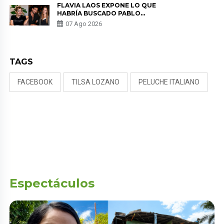
FLAVIA LAOS EXPONE LO QUE
HABRÍA BUSCADO PABLO
HEREDIA CON ALE FULLER: “UNA
07 Ago 2026
DE LAS PARTES QUERÍA EL
REMEMBER”
TAGS
FACEBOOK
TILSA LOZANO
PELUCHE ITALIANO
Espectáculos