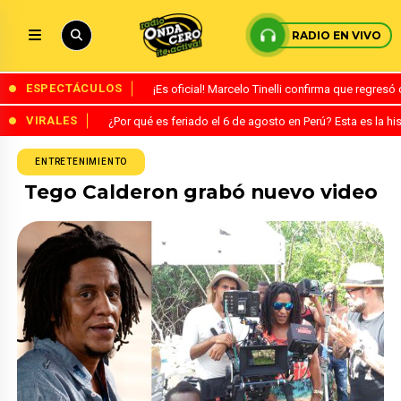
RADIO EN VIVO
ESPECTÁCULOS
¡Es oficial! Marcelo Tinelli confirma que regres
VIRALES
¿Por qué es feriado el 6 de agosto en Perú? Esta es la his
ENTRETENIMIENTO
Tego Calderon grabó nuevo video