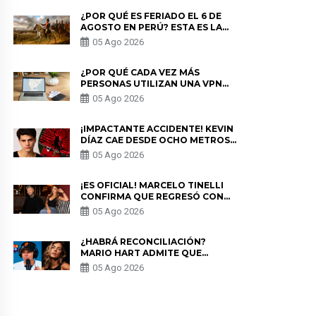
¿POR QUÉ ES FERIADO EL 6 DE
AGOSTO EN PERÚ? ESTA ES LA
HISTORIA
05 Ago 2026
¿POR QUÉ CADA VEZ MÁS
PERSONAS UTILIZAN UNA VPN
PARA PROTEGER SU
05 Ago 2026
PRIVACIDAD?
¡IMPACTANTE ACCIDENTE! KEVIN
DÍAZ CAE DESDE OCHO METROS
EN “ESTO ES GUERRA” Y GENERA
05 Ago 2026
PREOCUPACIÓN
¡ES OFICIAL! MARCELO TINELLI
CONFIRMA QUE REGRESÓ CON
MILETT FIGUEROA: “EL AMOR
05 Ago 2026
PUDO MÁS”
¿HABRÁ RECONCILIACIÓN?
MARIO HART ADMITE QUE
PODRÍA VOLVER CON KORINA
05 Ago 2026
RIVADENEIRA: “NO LE CERRARÍA
LAS PUERTAS”