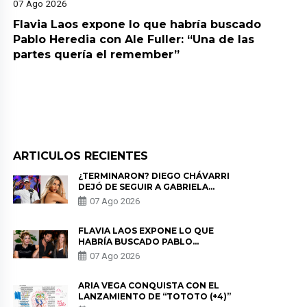
07 Ago 2026
Flavia Laos expone lo que habría buscado
Pablo Heredia con Ale Fuller: “Una de las
partes quería el remember”
ARTICULOS RECIENTES
¿TERMINARON? DIEGO CHÁVARRI
DEJÓ DE SEGUIR A GABRIELA
HERRERA Y ANUNCIA SU SALIDA
07 Ago 2026
DE PÓDCAST
FLAVIA LAOS EXPONE LO QUE
HABRÍA BUSCADO PABLO
HEREDIA CON ALE FULLER: “UNA
07 Ago 2026
DE LAS PARTES QUERÍA EL
REMEMBER”
ARIA VEGA CONQUISTA CON EL
LANZAMIENTO DE “TOTOTO (+4)”