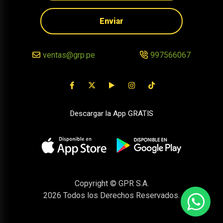
Enviar
ventas@grp.pe
997566067
Descargar la App GRATIS
Copyright © GPR S.A.
2026
Todos los Derechos Reservados.