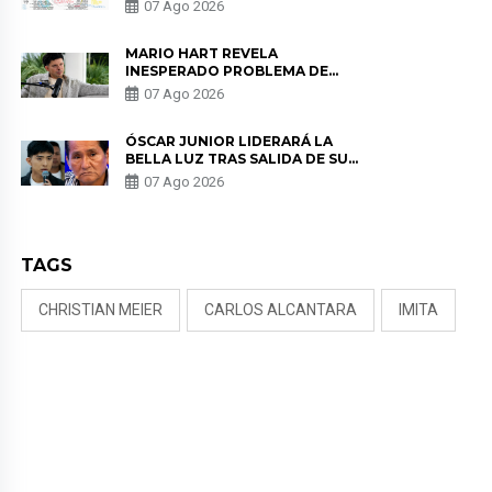
07 Ago 2026
MARIO HART REVELA
INESPERADO PROBLEMA DE
SALUD ANTES DE SEPARARSE DE
07 Ago 2026
KORINA: “ME ENCONTRARON UN
TUMOR”
ÓSCAR JUNIOR LIDERARÁ LA
BELLA LUZ TRAS SALIDA DE SU
PADRE POR POLÉMICA CON
07 Ago 2026
NALDY SALDAÑA
TAGS
CHRISTIAN MEIER
CARLOS ALCANTARA
IMITA