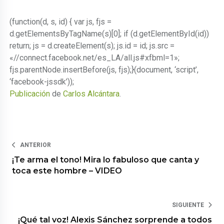
(function(d, s, id) { var js, fjs =
d.getElementsByTagName(s)[0]; if (d.getElementById(id))
return; js = d.createElement(s); js.id = id; js.src =
«//connect.facebook.net/es_LA/all.js#xfbml=1»;
fjs.parentNode.insertBefore(js, fjs);}(document, ‘script’,
‘facebook-jssdk’));
Publicación
de
Carlos Alcántara
.
ANTERIOR
¡Te arma el tono! Mira lo fabuloso que canta y
toca este hombre – VIDEO
SIGUIENTE
¡Qué tal voz! Alexis Sánchez sorprende a todos