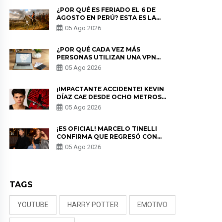
¿POR QUÉ ES FERIADO EL 6 DE
AGOSTO EN PERÚ? ESTA ES LA
HISTORIA
05 Ago 2026
¿POR QUÉ CADA VEZ MÁS
PERSONAS UTILIZAN UNA VPN
PARA PROTEGER SU
05 Ago 2026
PRIVACIDAD?
¡IMPACTANTE ACCIDENTE! KEVIN
DÍAZ CAE DESDE OCHO METROS
EN “ESTO ES GUERRA” Y GENERA
05 Ago 2026
PREOCUPACIÓN
¡ES OFICIAL! MARCELO TINELLI
CONFIRMA QUE REGRESÓ CON
MILETT FIGUEROA: “EL AMOR
05 Ago 2026
PUDO MÁS”
TAGS
YOUTUBE
HARRY POTTER
EMOTIVO