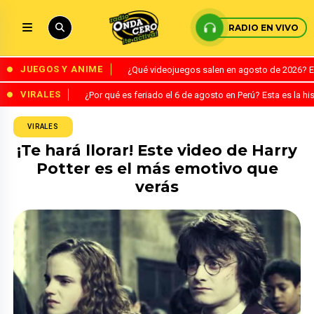
RADIO EN VIVO
JUEGOS Y ANIME
¿Qué videojuegos salen en agosto de 2026? 
VIRALES
¿Por qué es feriado el 6 de agosto en Perú? Esta es la his
VIRALES
¡Te hará llorar! Este video de Harry
Potter es el más emotivo que
verás