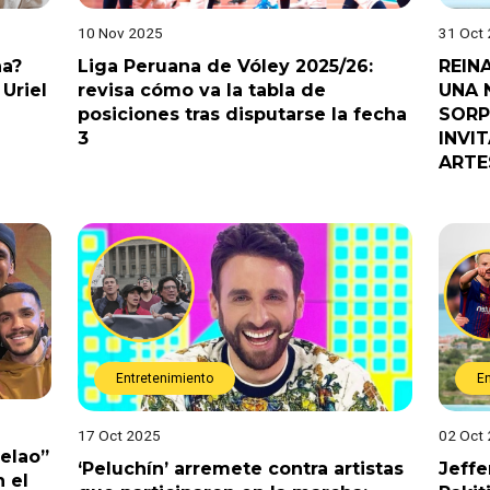
10 Nov 2025
31 Oct
na?
Liga Peruana de Vóley 2025/26:
REIN
Uriel
revisa cómo va la tabla de
UNA 
posiciones tras disputarse la fecha
SORP
3
INVI
ARTE
Entretenimiento
E
17 Oct 2025
02 Oct
Pelao”
‘Peluchín’ arremete contra artistas
Jeffe
 el