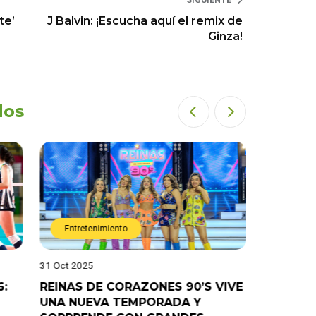
SIGUIENTE
te’
J Balvin: ¡Escucha aquí el remix de
Ginza!
dos
Entretenimiento
Entret
31 Oct 2025
28 Oct 202
6:
REINAS DE CORAZONES 90’S VIVE
¡”Good T
UNA NUEVA TEMPORADA Y
“Pelao” 