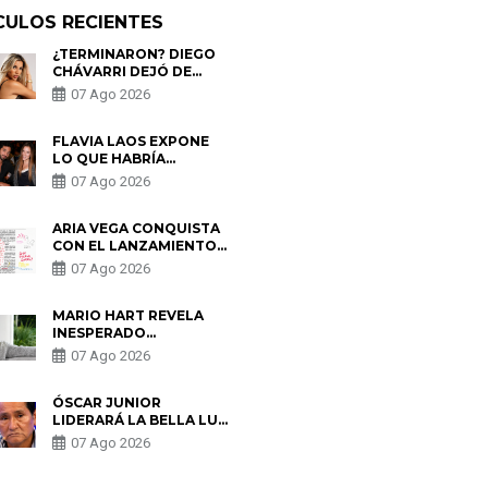
CULOS RECIENTES
¿TERMINARON? DIEGO
CHÁVARRI DEJÓ DE
SEGUIR A GABRIELA
07 Ago 2026
HERRERA Y ANUNCIA SU
SALIDA DE PÓDCAST
FLAVIA LAOS EXPONE
LO QUE HABRÍA
BUSCADO PABLO
07 Ago 2026
HEREDIA CON ALE
FULLER: “UNA DE LAS
PARTES QUERÍA EL
ARIA VEGA CONQUISTA
REMEMBER”
CON EL LANZAMIENTO
DE “TOTOTO (+4)”
07 Ago 2026
MARIO HART REVELA
INESPERADO
PROBLEMA DE SALUD
07 Ago 2026
ANTES DE SEPARARSE
DE KORINA: “ME
ENCONTRARON UN
ÓSCAR JUNIOR
TUMOR”
LIDERARÁ LA BELLA LUZ
TRAS SALIDA DE SU
07 Ago 2026
PADRE POR POLÉMICA
CON NALDY SALDAÑA