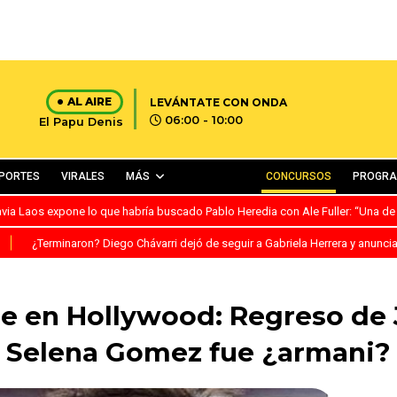
AL AIRE
LEVÁNTATE CON ONDA
06:00 - 10:00
El Papu Denis
PORTES
VIRALES
MÁS
CONCURSOS
PROGR
avia Laos expone lo que habría buscado Pablo Heredia con Ale Fuller: “Una de
S
¿Terminaron? Diego Chávarri dejó de seguir a Gabriela Herrera y anunci
e en Hollywood: Regreso de J
Selena Gomez fue ¿armani?