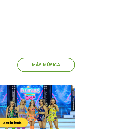
 en el canal de Youtube
marcha: “Miserables”
MÁS MÚSICA
ntretenimiento