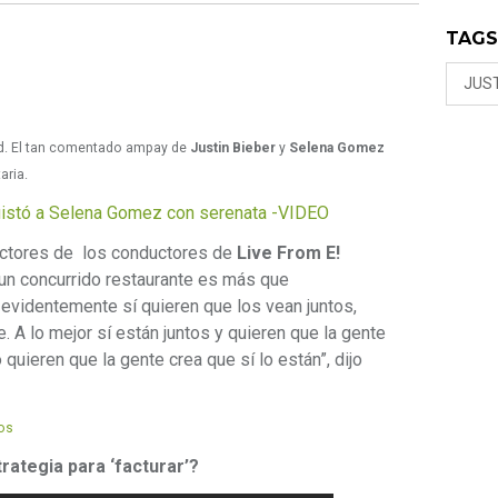
TAG
JUST
d. El tan comentado ampay de
Justin Bieber
y
Selena Gomez
aria.
uistó a Selena Gomez con serenata -VIDEO
ductores de los conductores de
Live From E!
 un concurrido restaurante es más que
evidentemente sí quieren que los vean juntos,
. A lo mejor sí están juntos y quieren que la gente
 quieren que la gente crea que sí lo están”, dijo
tos
rategia para ‘facturar’?