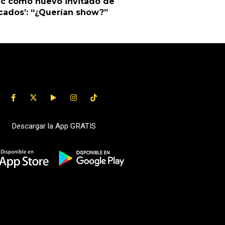
ic como nuevo invitado de
cados’: “¿Querían show?”
Descargar la App GRATIS