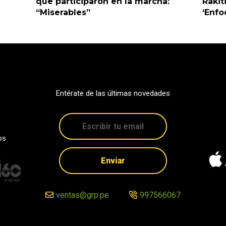
que participaron en la marcha:
Rakit
“Miserables”
‘Enfo
Entérate de las últimas novedades
os
Enviar
ventas@grp.pe
997566067