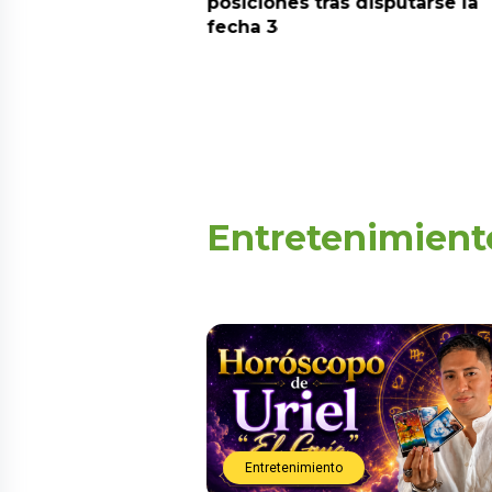
aquí
posiciones tras disputarse la
fecha 3
Entretenimient
Entretenimiento