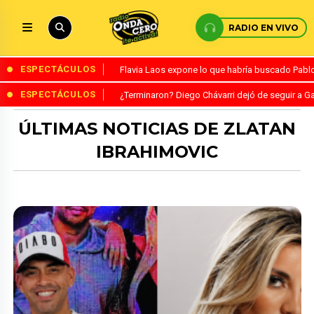
RADIO EN VIVO
ESPECTÁCULOS
Flavia Laos expone lo que habría buscado Pablo 
ESPECTÁCULOS
¿Terminaron? Diego Chávarri dejó de seguir a Ga
ÚLTIMAS NOTICIAS DE ZLATAN
IBRAHIMOVIC