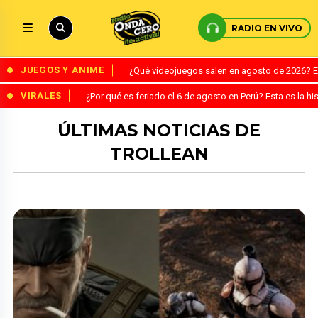
RADIO EN VIVO
JUEGOS Y ANIME
¿Qué videojuegos salen en agosto de 2026? 
VIRALES
¿Por qué es feriado el 6 de agosto en Perú? Esta es la his
ÚLTIMAS NOTICIAS DE
TROLLEAN