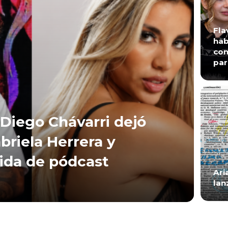
Fla
hab
con
par
Diego Chávarri dejó
briela Herrera y
lida de pódcast
Ari
lan