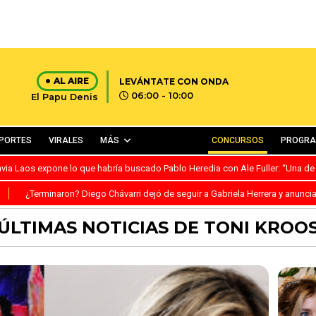
AL AIRE
LEVÁNTATE CON ONDA
06:00 - 10:00
El Papu Denis
PORTES
VIRALES
MÁS
CONCURSOS
PROGR
avia Laos expone lo que habría buscado Pablo Heredia con Ale Fuller: “Una de
S
¿Terminaron? Diego Chávarri dejó de seguir a Gabriela Herrera y anunci
ÚLTIMAS NOTICIAS DE TONI KROO