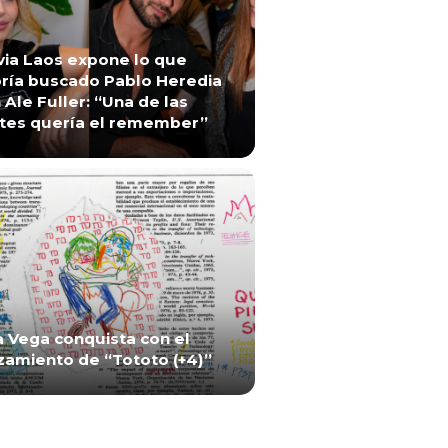
via Laos expone lo que
ría buscado Pablo Heredia
 Ale Fuller: “Una de las
tes quería el remember”
a Vega conquista con el
zamiento de “Tototo (+4)”