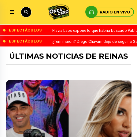
RADIO EN VIVO
ESPECTÁCULOS
Flavia Laos expone lo que habría buscado Pablo 
ESPECTÁCULOS
¿Terminaron? Diego Chávarri dejó de seguir a Ga
ÚLTIMAS NOTICIAS DE REINAS