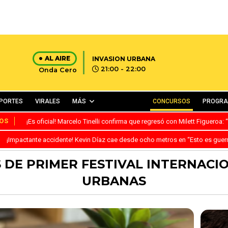
AL AIRE
INVASION URBANA
21:00 - 22:00
Onda Cero
PORTES
VIRALES
MÁS
CONCURSOS
PROGR
OS
¡Es oficial! Marcelo Tinelli confirma que regresó con Milett Figueroa
¡Impactante accidente! Kevin Díaz cae desde ocho metros en “Esto es guer
S DE PRIMER FESTIVAL INTERNACI
URBANAS