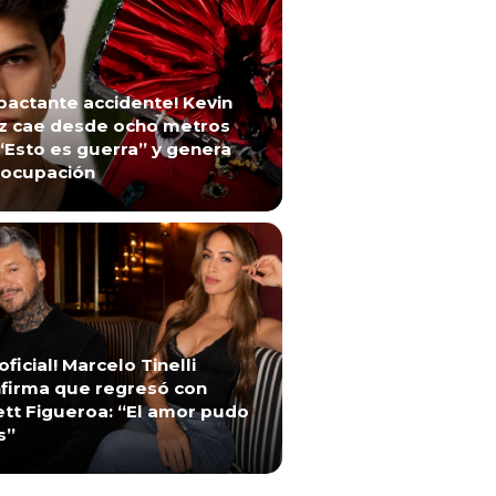
pactante accidente! Kevin
z cae desde ocho metros
“Esto es guerra” y genera
ocupación
 oficial! Marcelo Tinelli
firma que regresó con
ett Figueroa: “El amor pudo
s”