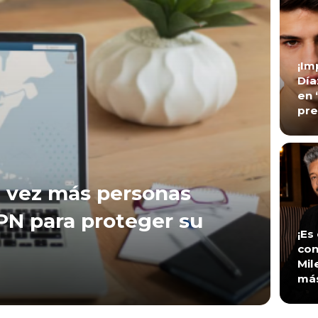
¡Im
Día
en 
pre
 vez más personas
VPN para proteger su
¡Es
con
Mil
má