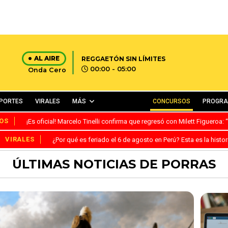
AL AIRE
REGGAETÓN SIN LÍMITES
00:00 - 05:00
Onda Cero
PORTES
VIRALES
MÁS
CONCURSOS
PROGR
OS
¡Es oficial! Marcelo Tinelli confirma que regresó con Milett Figueroa
VIRALES
¿Por qué es feriado el 6 de agosto en Perú? Esta es la histor
ÚLTIMAS NOTICIAS DE PORRAS