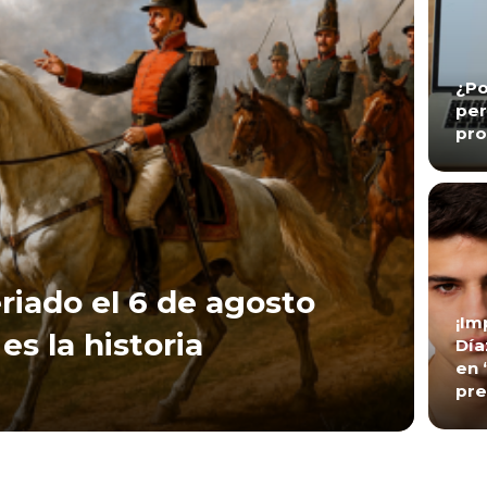
¿Po
per
pro
riado el 6 de agosto
¡Im
es la historia
Día
en 
pre