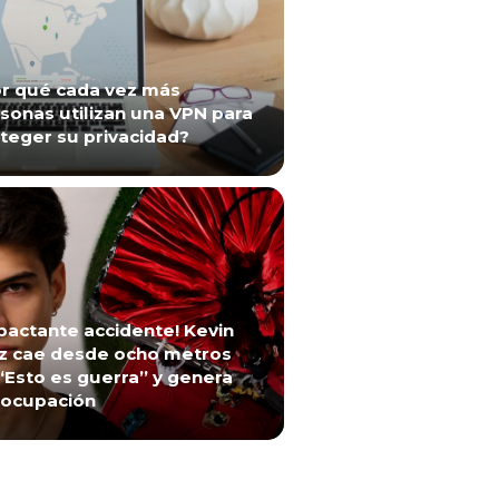
r qué cada vez más
sonas utilizan una VPN para
teger su privacidad?
pactante accidente! Kevin
z cae desde ocho metros
“Esto es guerra” y genera
ocupación